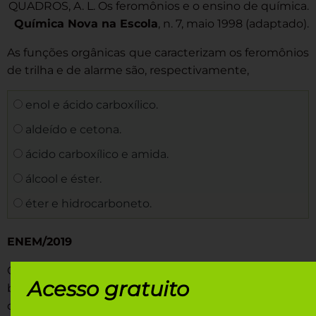
QUADROS, A. L. Os feromônios e o ensino de química.
Química Nova na Escola
, n. 7, maio 1998 (adaptado).
As funções orgânicas que caracterizam os feromônios
de trilha e de alarme são, respectivamente,
enol e ácido carboxílico.
aldeído e cetona.
ácido carboxílico e amida.
álcool e éster.
éter e hidrocarboneto.
ENEM/2019
Grupos de pesquisa em todo o mundo vêm
Acesso gratuito
buscando soluções inovadoras, visando a produção
de dispositivos para a geração de energia elétrica.