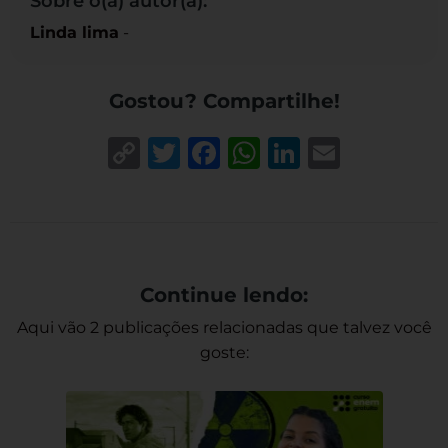
Sobre o(a) autor(a):
Linda lima
-
Gostou? Compartilhe!
Copy
Twitter
Facebook
WhatsApp
LinkedIn
Email
Link
Continue lendo:
Aqui vão 2 publicações relacionadas que talvez você
goste: