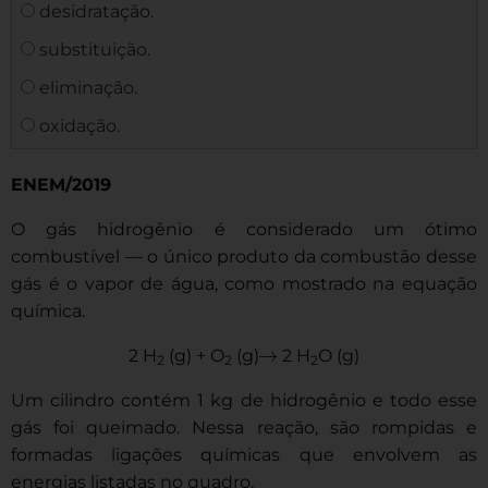
desidratação.
substituição.
eliminação.
oxidação.
ENEM/2019
O gás hidrogênio é considerado um ótimo
combustível — o único produto da combustão desse
gás é o vapor de água, como mostrado na equação
química.
2 H
(g) + O
(g)
2 H
O (g)
2
2
2
Um cilindro contém 1 kg de hidrogênio e todo esse
gás foi queimado. Nessa reação, são rompidas e
formadas ligações químicas que envolvem as
energias listadas no quadro.