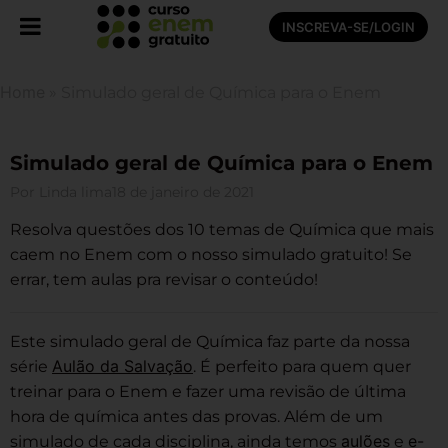
INSCREVA-SE/LOGIN
Home
»
Simulado geral de Química para o Enem
Simulado geral de Química para o Enem
Por
Linda lima
18 de janeiro de 2021
Resolva questões dos 10 temas de Química que mais
caem no Enem com o nosso simulado gratuito! Se
errar, tem aulas pra revisar o conteúdo!
Este simulado geral de Química faz parte da nossa
Aulão da Salvação
série
. É perfeito para quem quer
treinar para o Enem e fazer uma revisão de última
hora de química antes das provas. Além de um
aulões
e-
simulado de cada disciplina, ainda temos
e