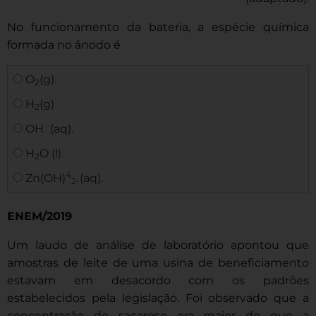
No funcionamento da bateria, a espécie química
formada no ânodo é
O
(g).
2
H
(g)
2
-
OH
(aq).
H
O (l).
2
4
Zn(OH)
(aq).
2-
ENEM/2019
Um laudo de análise de laboratório apontou que
amostras de leite de uma usina de beneficiamento
estavam em desacordo com os padrões
estabelecidos pela legislação. Foi observado que a
concentração de sacarose era maior do que a