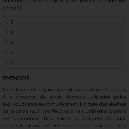
qual dos postulados de Dalton ainda é considerado
correto?
3
2
4
5
1
ENEM/2015
Uma forma de organização de um sistema biológico
é a presença de sinais diversos utilizados pelos
indivíduos para se comunicarem. No caso das abelhas
da espécie
Apis mellifera
, os sinais utilizados podem
ser feromônios. Para saírem e voltarem de suas
colmeias, usam um feromônio que indica a trilha