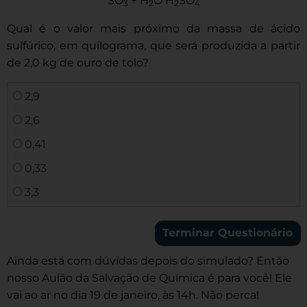
SO
+ H
O H
SO
3
2
2
4
Qual é o valor mais próximo da massa de ácido
sulfúrico, em quilograma, que será produzida a partir
de 2,0 kg de ouro de tolo?
2,9
2,6
0,41
0,33
3,3
Ainda está com dúvidas depois do simulado? Então
nosso Aulão da Salvação de Química é para você! Ele
vai ao ar no dia 19 de janeiro, às 14h. Não perca!