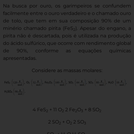
Na busca por ouro, os garimpeiros se confundem
facilmente entre o ouro verdadeiro e o chamado ouro
de tolo, que tem em sua composição 90% de um
minério chamado pirita (FeS
). Apesar do engano, a
2
pirita não é descartada, pois é utilizada na produção
do ácido sulfúrico, que ocorre com rendimento global
de 90%, conforme as equações químicas
apresentadas.
Considere as massas molares:
4 FeS
+ 11 O
2 Fe
O
+ 8 SO
2
2
2
3
2
2 SO
+ O
2 SO
2
2
3