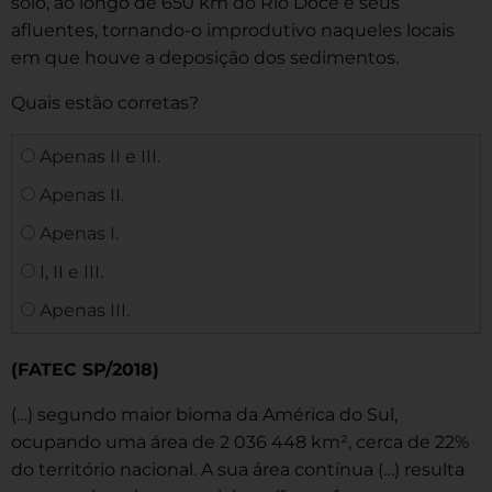
solo, ao longo de 650 km do Rio Doce e seus
afluentes, tornando-o improdutivo naqueles locais
em que houve a deposição dos sedimentos.
Quais estão corretas?
Apenas II e III.
Apenas II.
Apenas I.
I, II e III.
Apenas III.
(FATEC SP/2018)
(…) segundo maior bioma da América do Sul,
ocupando uma área de 2 036 448 km², cerca de 22%
do território nacional. A sua área contínua (…) resulta