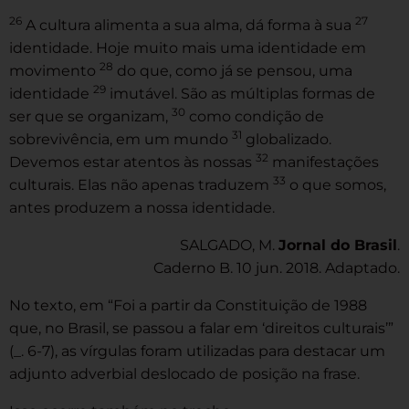
26
27
A cultura alimenta a sua alma, dá forma à sua
identidade. Hoje muito mais uma identidade em
28
movimento
do que, como já se pensou, uma
29
identidade
imutável. São as múltiplas formas de
30
ser que se organizam,
como condição de
31
sobrevivência, em um mundo
globalizado.
32
Devemos estar atentos às nossas
manifestações
33
culturais. Elas não apenas traduzem
o que somos,
antes produzem a nossa identidade.
SALGADO, M.
Jornal do Brasil
.
Caderno B. 10 jun. 2018. Adaptado.
No texto, em “Foi a partir da Constituição de 1988
que, no Brasil, se passou a falar em ‘direitos culturais’”
(_. 6-7), as vírgulas foram utilizadas para destacar um
adjunto adverbial deslocado de posição na frase.