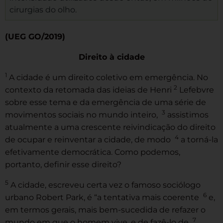
cirurgias do olho.
(UEG GO/2019)
Direito à cidade
1
A cidade é um direito coletivo em emergência. No
2
contexto da retomada das ideias de Henri
Lefebvre
sobre esse tema e da emergência de uma série de
3
movimentos sociais no mundo inteiro,
assistimos
atualmente a uma crescente reivindicação do direito
4
de ocupar e reinventar a cidade, de modo
a torná-la
efetivamente democrática. Como podemos,
portanto, definir esse direito?
5
A cidade, escreveu certa vez o famoso sociólogo
6
urbano Robert Park, é “a tentativa mais coerente
e,
em termos gerais, mais bem-sucedida de refazer o
7
mundo em que o homem vive, e de fazê-lo de