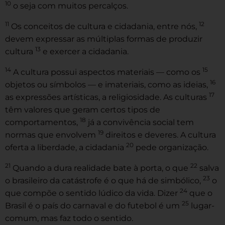
10
o seja com muitos percalços.
11
12
Os conceitos de cultura e cidadania, entre nós,
devem expressar as múltiplas formas de produzir
13
cultura
e exercer a cidadania.
14
15
A cultura possui aspectos materiais — como os
16
objetos ou símbolos — e imateriais, como as ideias,
17
as expressões artísticas, a religiosidade. As culturas
têm valores que geram certos tipos de
18
comportamentos,
já a convivência social tem
19
normas que envolvem
direitos e deveres. A cultura
20
oferta a liberdade, a cidadania
pede organização.
21
22
Quando a dura realidade bate à porta, o que
salva
23
o brasileiro da catástrofe é o que há de simbólico,
o
24
que compõe o sentido lúdico da vida. Dizer
que o
25
Brasil é o país do carnaval e do futebol é um
lugar-
comum, mas faz todo o sentido.