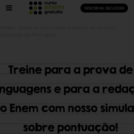
INSCREVA-SE/LOGIN
Home
»
Sinais de pontuação e efeitos de sentido –
Simulado de Português