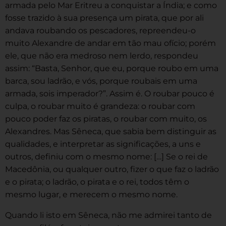
armada pelo Mar Eritreu a conquistar a Índia; e como
fosse trazido à sua presença um pirata, que por ali
andava roubando os pescadores, repreendeu-o
muito Alexandre de andar em tão mau ofício; porém
ele, que não era medroso nem lerdo, respondeu
assim: “Basta, Senhor, que eu, porque roubo em uma
barca, sou ladrão, e vós, porque roubais em uma
armada, sois imperador?”. Assim é. O roubar pouco é
culpa, o roubar muito é grandeza: o roubar com
pouco poder faz os piratas, o roubar com muito, os
Alexandres. Mas Sêneca, que sabia bem distinguir as
qualidades, e interpretar as significações, a uns e
outros, definiu com o mesmo nome: […] Se o rei de
Macedônia, ou qualquer outro, fizer o que faz o ladrão
e o pirata; o ladrão, o pirata e o rei, todos têm o
mesmo lugar, e merecem o mesmo nome.
Quando li isto em Sêneca, não me admirei tanto de