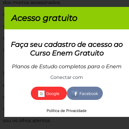
dos mortos assassinados,
dos eletrocutados, dos “suicidas”,
Acesso gratuito
dos “enforcados” e “atropelados”,
dos que “tentaram fugir”,
Faça seu cadastro de acesso ao
dos enlouquecidos.
Curso Enem Gratuito
Planos de Estudo completos para o Enem
Sou o poeta
Conectar com
dos torturados,
dos “desaparecidos”,
dos atirados ao mar,
Política de Privacidade
sou os olhos atentos