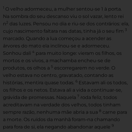
1
O velho adormeceu, a mulher sentou-se 1 à porta.
Na sombra do seu descanso viu o sol vazar, lento rei
2
n
das luzes. Pensou no dia e riu-se dos contrários: ela,
3
cujo nascimento faltara nas datas, tinha já o seu fim
marcado. Quando a lua começou a acender as
árvores do mato ela inclinou-se e adormeceu.
4
Sonhou dali
para muito longe: vieram os filhos, os
mortos e os vivos, a machamba encheu-se de
5
produtos, os olhos a
escorregarem no verde. O
velho estava no centro, gravatado, contando as
6
histórias, mentira quase todas.
Estavam ali os todos,
os filhos e os netos. Estava ali a vida a continuar-se,
7
grávida de promessas. Naquela
roda feliz, todos
acreditavam na verdade dos velhos, todos tinham
8
sempre razão, nenhuma mãe abria a sua
carne para
a morte. Os ruídos da manhã foram-na chamando
9
para fora de si, ela negando abandonar aquele