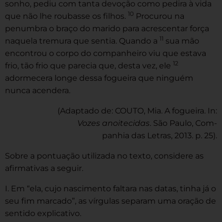
sonho, pediu com tanta devoção como pedira à vida
10
que não lhe roubasse os filhos.
Procurou na
penumbra o braço do marido para acrescentar força
11
naquela tremura que sentia. Quando a
sua mão
encontrou o corpo do companheiro viu que estava
12
frio, tão frio que parecia que, desta vez, ele
adormecera longe dessa fogueira que ninguém
nunca acendera.
(Adaptado de: COUTO, Mia. A fogueira. In:
Vozes anoitecidas
. São Paulo, Com-
panhia das Letras, 2013. p. 25).
Sobre a pontuação utilizada no texto, considere as
afirmativas a seguir.
I. Em “ela, cujo nascimento faltara nas datas, tinha já o
seu fim marcado”, as vírgulas separam uma oração de
sentido explicativo.