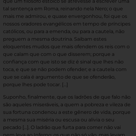
que um filósofo estoico se atrevesse a escrever uma
tal sentença em Roma, reinando nela Nero; o que
mais me admirou, e quase envergonhou, foi que os
nossos oradores evangélicos em tempo de príncipes
católicos, ou para a emenda, ou para a cautela, não
preguem a mesma doutrina. Saibam estes
eloquentes mudos que mais ofendem os reis com o
que calam que com o que disserem; porque a
confiança com que isto se diz é sinal que lhes não
toca, e que se não podem ofender; e a cautela com
que se cala é argumento de que se ofenderão,
porque lhes pode tocar. […]
Suponho, finalmente, que os ladrões de que falo não
são aqueles miseráveis, a quem a pobreza e vileza de
sua fortuna condenou a este gênero de vida, porque
a mesma sua miséria ou escusa ou alivia o seu
pecado […]. O ladrão que furta para comer não vai
nem leva ao Inferno: os que não só vão, mas levam,