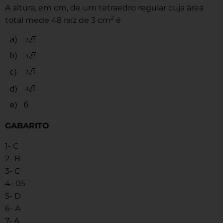
A altura, em cm, de um tetraedro regular cuja área
2
total mede 48 raíz de 3 cm
é
GABARITO
1- C
2- B
3- C
4- 05
5- D
6- A
7- A