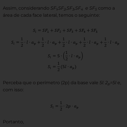
Assim, considerando
SF
,SF
,SF
,SF
e SF
como a
1
2
3
4
5
área de cada face lateral, temos o seguinte:
Perceba que o perímetro (2p) da base vale
5l: 2
=5l
e,
p
com isso:
Portanto,