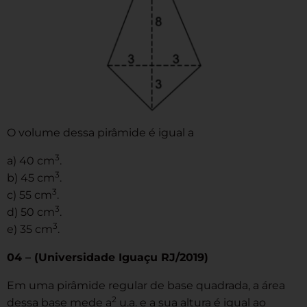
O volume dessa pirâmide é igual a
3
a) 40 cm
.
3
b) 45 cm
.
3
c) 55 cm
.
3
d) 50 cm
.
3
e) 35 cm
.
04 – (Universidade Iguaçu RJ/2019)
Em uma pirâmide regular de base quadrada, a área
2
dessa base mede a
u.a. e a sua altura é igual ao