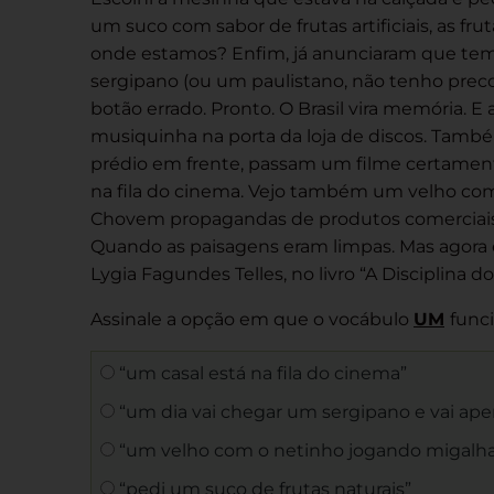
um suco com sabor de frutas artificiais, as fru
onde estamos? Enfim, já anunciaram que temo
sergipano (ou um paulistano, não tenho precon
botão errado. Pronto. O Brasil vira memória. 
musiquinha na porta da loja de discos. Tam
prédio em frente, passam um filme certament
na fila do cinema. Vejo também um velho co
Chovem propagandas de produtos comerciais,
Quando as paisagens eram limpas. Mas agora é 
Lygia Fagundes Telles, no livro “A Disciplina 
Assinale a opção em que o vocábulo
UM
func
“um casal está na fila do cinema”
“um dia vai chegar um sergipano e vai aper
“um velho com o netinho jogando migalha
“pedi um suco de frutas naturais”