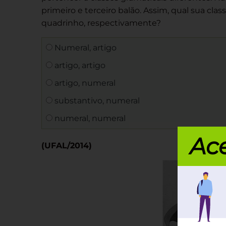
primeiro e terceiro balão. Assim, qual sua cla
quadrinho, respectivamente?
Numeral, artigo
artigo, artigo
artigo, numeral
substantivo, numeral
numeral, numeral
Ace
(UFAL/2014)