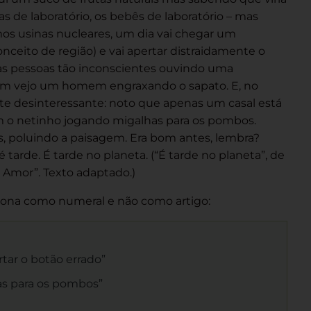
tas de laboratório, os bebês de laboratório – mas
s usinas nucleares, um dia vai chegar um
ceito de região) e vai apertar distraidamente o
E as pessoas tão inconscientes ouvindo uma
bém vejo um homem engraxando o sapato. E, no
e desinteressante: noto que apenas um casal está
m o netinho jogando migalhas para os pombos.
 poluindo a paisagem. Era bom antes, lembra?
tarde. É tarde no planeta. (“É tarde no planeta”, de
do Amor”. Texto adaptado.)
iona como numeral e não como artigo:
tar o botão errado”
s para os pombos”