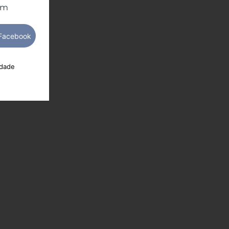
om
idade