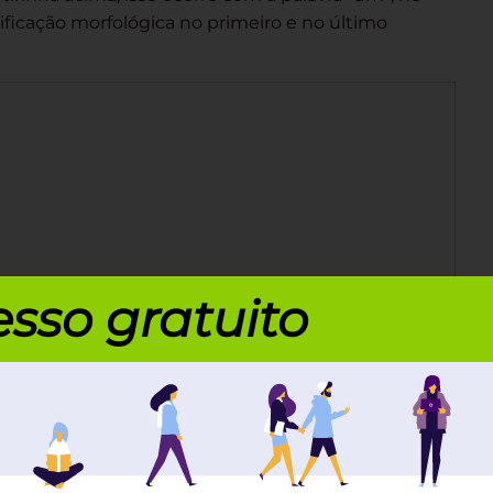
ssificação morfológica no primeiro e no último
sso gratuito