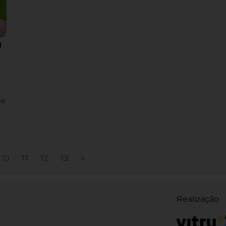
a
 e
10
11
12
13
»
Realização