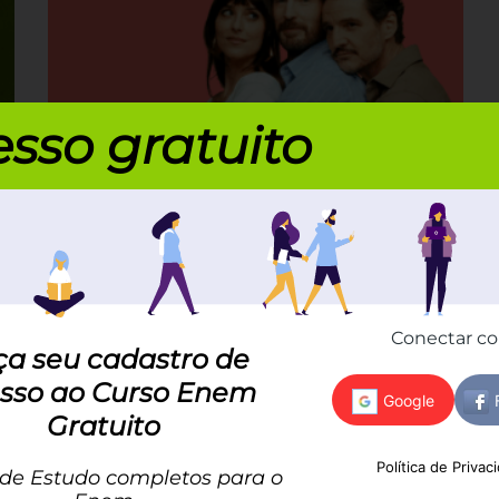
sso gratuito
Como usar Amores Materialistas na
redação do Enem?
Por Luana Beatriz dos Santos | 15 de setembro
Descubra como usar o filme Amores
Materialistas na redação do Enem,
relacionando-o a Marx, Bauman e Bourdieu
Conectar c
para enriquecer seus...
ça seu cadastro de
sso ao Curso Enem
Gratuito
Política de Privac
 de Estudo completos para o