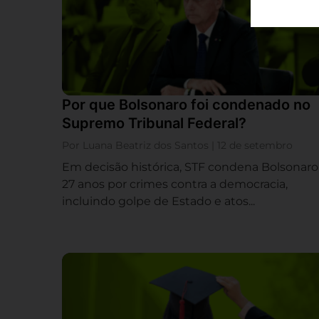
Por que Bolsonaro foi condenado no
Supremo Tribunal Federal?
Por Luana Beatriz dos Santos | 12 de setembro
Em decisão histórica, STF condena Bolsonaro
27 anos por crimes contra a democracia,
incluindo golpe de Estado e atos...