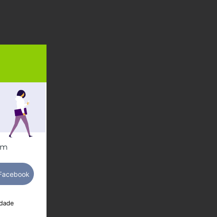
om
idade