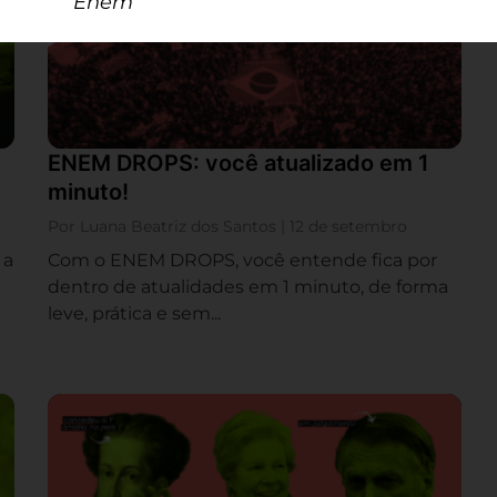
Enem
ENEM DROPS: você atualizado em 1
minuto!
Por Luana Beatriz dos Santos | 12 de setembro
 a
Com o ENEM DROPS, você entende fica por
dentro de atualidades em 1 minuto, de forma
leve, prática e sem...