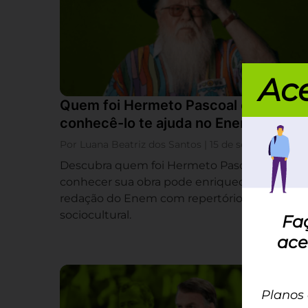
Ace
Quem foi Hermeto Pascoal e como
conhecê-lo te ajuda no Enem?
Por Luana Beatriz dos Santos | 15 de setembro
Descubra quem foi Hermeto Pascoal e como
conhecer sua obra pode enriquecer sua
redação do Enem com repertório
sociocultural.
Fa
ace
Planos