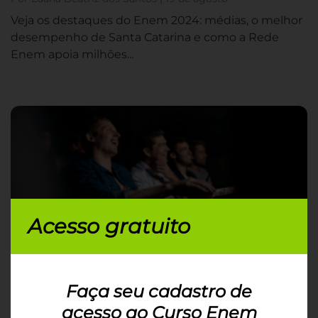
Veja os destaques do Enem 2024: médias, o melhor
desempenho de Santa Catarina e como a Rede
Enem apoia milhões...
Acesso gratuito
Será que a Semana do Cinema cumpre o
desafio do Enem de democratizar a
Faça seu cadastro de
cultura?
acesso ao Curso Enem