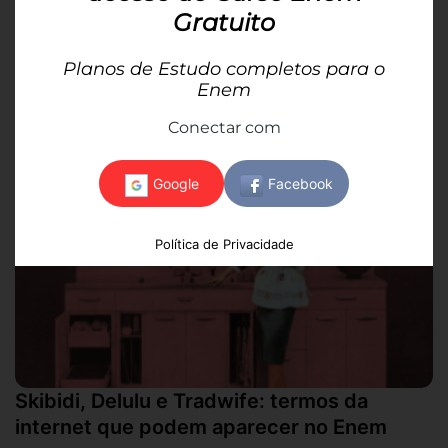
Por Luana Beatriz dos Santos | 19 de agosto
Gratuito
Descubra como a Semana do Cinema 2025 facilita o
Planos de Estudo completos para o
acesso à cultura, tema já abordado pelo Enem, e
Enem
impacta economia...
Conectar com
Política de Privacidade
Skibidi, Delulu e Tradwife: termos da
internet que podem aparecer no Enem