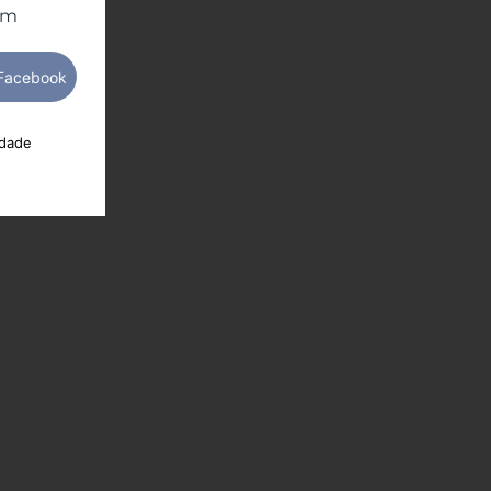
om
idade