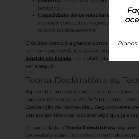
Governo:
Uma estrutura política capaz de
território.
Fa
Capacidade de se relacionar com outro
ace
interagir com outras nações, assinando 
própria política externa.
O último ponto é a grande ponte para o nosso
Planos
com o mundo está ligada à aceitação por outr
legal de um Estado
, a realidade da política i
ver a seguir.
Teoria Declaratória vs. Teo
Aqui entra um debate interessante no Direito
que um Estado já existe de fato no momento 
Convenção de Montevidéu. Segundo essa idei
um ato político que “declara” algo que já é real
Do outro lado, a
Teoria Constitutiva
argumenta
de verdade com o reconhecimento dos outro