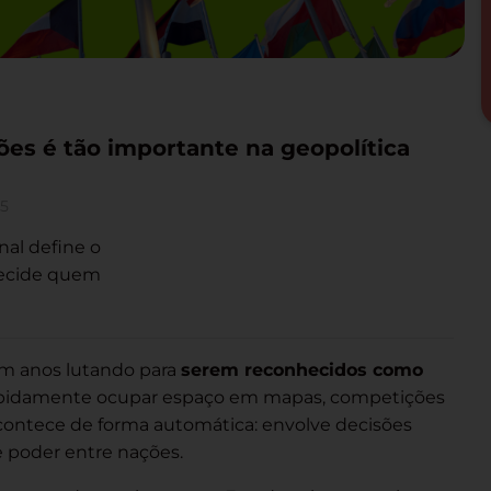
es é tão importante na geopolítica
25
al define o
 decide quem
am anos lutando para
serem reconhecidos como
apidamente ocupar espaço em mapas, competições
acontece de forma automática: envolve decisões
de poder entre nações.