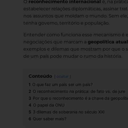
O
reconhecimento internacional
é, na práti
estabelecer relações diplomáticas, assinar trat
nos assuntos que moldam o mundo. Sem ele, 
tenha governo, território e população.
Entender como funciona esse mecanismo é es
negociações que marcam a
geopolítica atual
exemplos e dilemas que mostram por que o si
de um país pode mudar o rumo da história.
Conteúdo
ocultar
1
O que faz um país ser um país?
2
O reconhecimento na prática: de fato vs. de jure
3
Por que o reconhecimento é a chave da geopolíti
4
O papel da ONU
5
3 dilemas de soberania no século XXI
6
Quer saber mais?