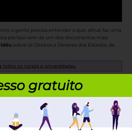
o, a gente precisa entender o que, afinal, faz uma
órica pra isso vem de um dos documentos mais
vidéu
sobre os Direitos e Deveres dos Estados, de
a todos os cursos e universidades.
ade”: a Convenção de
sso gratuito
itérios essenciais
para uma entidade ser
:
nte morando ali de forma estável.
fica específica onde o Estado manda.