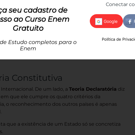
 exercer controle efetivo sobre a população e o
Conectar c
ça seu cadastro de
s Estados:
A entidade precisa ter autonomia para
sso ao Curso Enem
tratados, tendo embaixadas e conduzindo sua
Gratuito
Política de Privac
 tema, porque essa capacidade de se relacionar
 de Estudo completos para o
Enem
“certidão de nascimento”
os. Embora essa seja a
nternacional é bem mais complicada, como a gente vai
ria Constitutiva
 Internacional. De um lado, a
Teoria Declaratória
diz
em que ele cumpre os quatro critérios da
a, o reconhecimento dos outros países é apenas
.
 que a existência de um Estado só se concretiza
s.