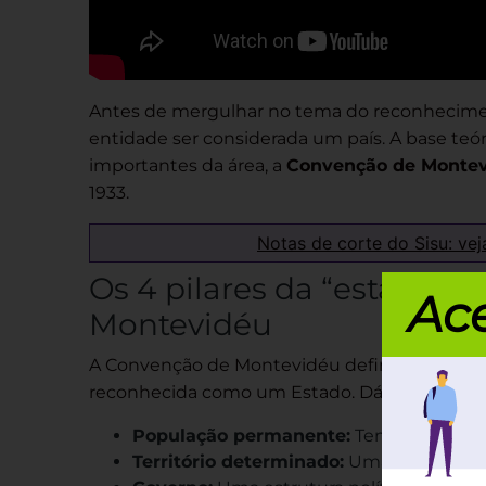
Antes de mergulhar no tema do reconheciment
entidade ser considerada um país. A base te
importantes da área, a
Convenção de Monte
1933.
Notas de corte do Sisu: vej
Os 4 pilares da “estatalid
Ace
Montevidéu
A Convenção de Montevidéu define
quatro cr
reconhecida como um Estado. Dá uma olhada
População permanente:
Tem que ter ge
Território determinado:
Uma área geográ