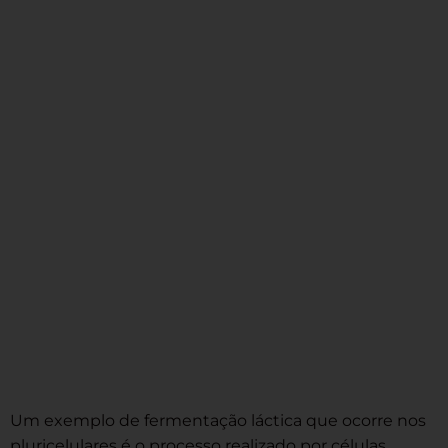
Um exemplo de fermentação láctica que ocorre nos
pluricelulares é o processo realizado por células