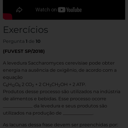
Exercícios
Pergunta
1
de
10
(FUVEST SP/2018)
A levedura Saccharomyces cerevisiae pode obter
energia na ausência de oxigênio, de acordo com a
equação
C
H
O
2 CO
+ 2 CH
CH
OH + 2 ATP.
6
12
6
2
3
2
Produtos desse processo são utilizados na indústria
de alimentos e bebidas. Esse processo ocorre
_____________ da levedura e seus produtos são
utilizados na produção de _____________.
As lacunas dessa frase devem ser preenchidas por: