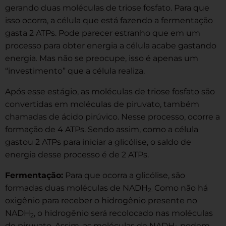
gerando duas moléculas de triose fosfato. Para que
isso ocorra, a célula que está fazendo a fermentação
gasta 2 ATPs. Pode parecer estranho que em um
processo para obter energia a célula acabe gastando
energia
.
Mas não se preocupe, isso é apenas um
“investimento” que a célula realiza.
Após esse estágio, as moléculas de triose fosfato são
convertidas em moléculas de piruvato, também
chamadas de ácido pirúvico. Nesse processo, ocorre a
formação de 4 ATPs. Sendo assim, como a célula
gastou 2 ATPs para iniciar a glicólise, o saldo de
energia desse processo é de 2 ATPs.
Fermentação:
Para que ocorra a glicólise, são
formadas duas moléculas de NADH
Como não há
2.
oxigênio para receber o hidrogênio presente no
NADH
, o hidrogênio será recolocado nas moléculas
2
de piruvato. Assim, as moléculas de NADH
podem