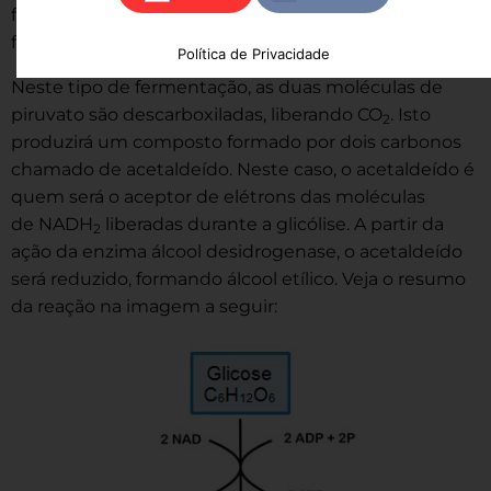
fermentação. A diferença é que a segunda etapa irá
formar moléculas de álcool e não de ácido láctico.
Política de Privacidade
Neste tipo de fermentação, as duas moléculas de
piruvato são descarboxiladas, liberando CO
. Isto
2
produzirá um composto formado por dois carbonos
chamado de acetaldeído. Neste caso, o acetaldeído é
quem será o aceptor de elétrons das moléculas
de NADH
liberadas durante a glicólise. A partir da
2
ação da enzima álcool desidrogenase, o acetaldeído
será reduzido, formando álcool etílico. Veja o resumo
da reação na imagem a seguir: