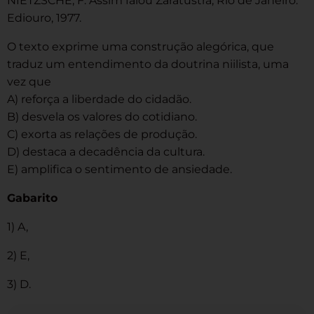
NIETZSCHE, F. Assim falou Zaratustra, Rio de Janeiro.
Ediouro, 1977.
O texto exprime uma construção alegórica, que
traduz um entendimento da doutrina niilista, uma
vez que
A) reforça a liberdade do cidadão.
B) desvela os valores do cotidiano.
C) exorta as relações de produção.
D) destaca a decadência da cultura.
E) amplifica o sentimento de ansiedade.
Gabarito
1) A,
2) E,
3) D.