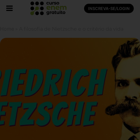
INSCREVA-SE/LOGIN
Home
»
A filosofia de Nietzsche e o critério da vida