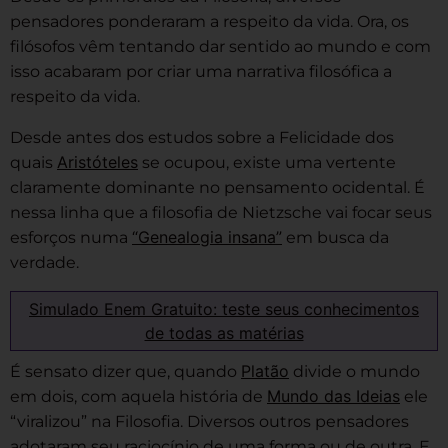
pensadores ponderaram a respeito da vida. Ora, os
filósofos vêm tentando dar sentido ao mundo e com
isso acabaram por criar uma narrativa filosófica a
respeito da vida.
Desde antes dos estudos sobre a Felicidade dos
Aristóteles
quais
se ocupou, existe uma vertente
claramente dominante no pensamento ocidental. É
nessa linha que a filosofia de Nietzsche vai focar seus
“Genealogia insana”
esforços numa
em busca da
verdade.
Simulado Enem Gratuito: teste seus conhecimentos
de todas as matérias
Platão
É sensato dizer que, quando
divide o mundo
Mundo das Ideias
em dois, com aquela história de
ele
“viralizou” na Filosofia. Diversos outros pensadores
adotaram seu raciocínio de uma forma ou de outra. E,