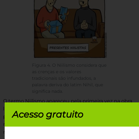
Figura 4. O Niilismo considera que
as crenças e os valores
tradicionais são infundados, a
palavra deriva do latim Nihil, que
significa nada.
O termo Niilismo apareceu pela primeira vez na obra
literária de Turguêniev “Pais e Filhos”. Nela, um
Acesso gratuito
personagem afirma: “Um niilista é um homem que
não se curva ante qualquer autoridade, nem aceita
nenhum princípio sem exame, qualquer que seja o