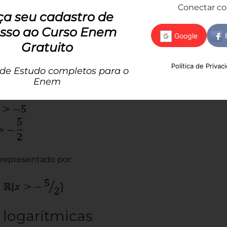
Conectar c
ça seu cadastro de
sso ao Curso Enem
Gratuito
ritmo, espera-se que o logaritmando
seja
Política de Privac
 de Estudo completos para o
endo a inequação temos:
Enem
 representado por:
 logarítmicas