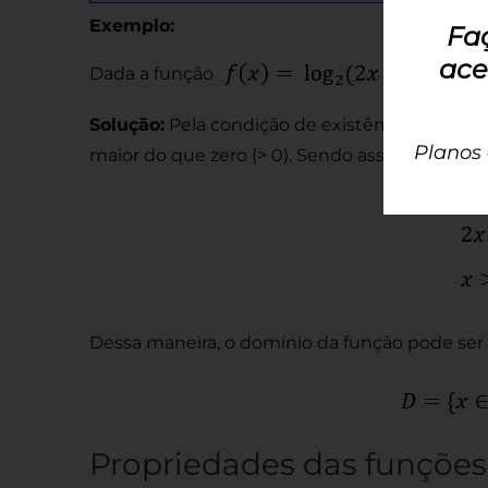
Exemplo:
Fa
ace
Dada a função
Solução:
Pela condição de existência do loga
Planos
maior do que zero (> 0). Sendo assim, resolv
Dessa maneira, o domínio da função pode ser
Propriedades das funções