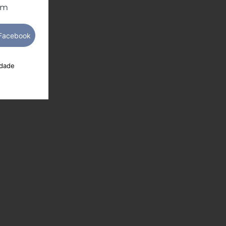
om
idade