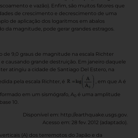
escoamento e vazão). Enfim, são muitos fatores que
edades de crescimento e decrescimento de uma
plo de aplicação dos logaritmos em abalos
o da magnitude, pode gerar grandes estragos.
 de 9,0 graus de magnitude na escala Richter
 e causando grande destruição. Em janeiro daquele
ter atingiu a cidade de Santiago Del Estero, na
ida pela escala Richter, é
, em que A é
informado em um sismógrafo, A
é uma amplitude
0
base 10.
Disponível em: http://earthquake.usgs.gov.
Acesso em: 28 fev. 2012 (adaptado).
erticais (A) dos terremotos do Japão e da