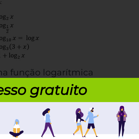
:
 função logarítmica
s de x onde a função é definida. Ou seja, são todos
sso gratuito
 em um valor real para a função. Já a imagem de
reais.
rítmica, é preciso levar em consideração as
itmos.
todas as edições do Enem!