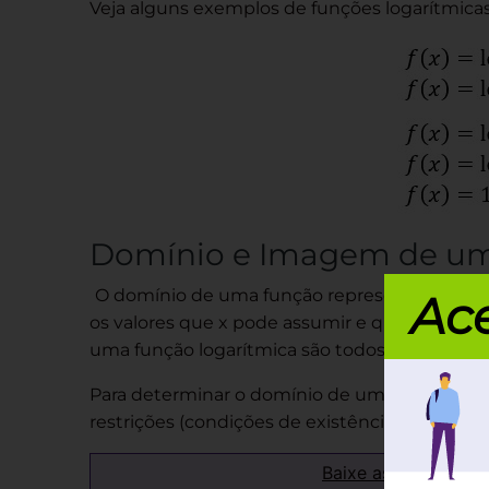
Veja alguns exemplos de funções logarítmicas
Domínio e Imagem de uma
O domínio de uma função representa os valore
Ace
os valores que x pode assumir e que resultam
uma função logarítmica são todos os números 
Para determinar o domínio de uma função loga
restrições (condições de existência) dos logar
Baixe as provas de 