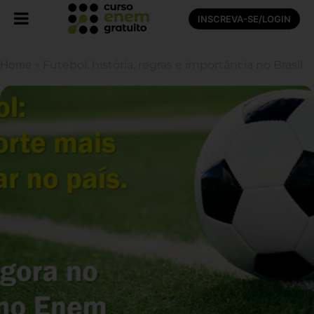
INSCREVA-SE/LOGIN
Home
»
Futebol: história, regras e importância no Brasil