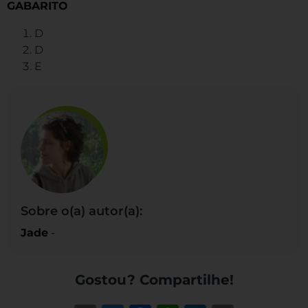
GABARITO
D
D
E
Sobre o(a) autor(a):
Jade
-
Gostou? Compartilhe!