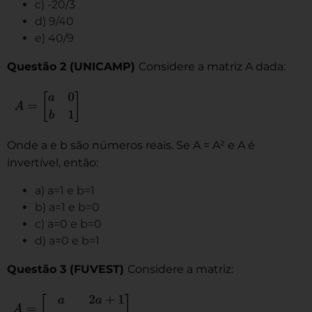
c) -20/3
d) 9/40
e) 40/9
Questão 2 (UNICAMP)
Considere a matriz A dada:
Onde a e b são números reais. Se A = A² e A é
invertível, então:
a) a=1 e b=1
b) a=1 e b=0
c) a=0 e b=0
d) a=0 e b=1
Questão 3 (FUVEST)
Considere a matriz: