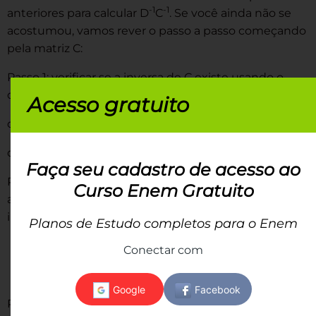
-1
-1
anteriores para calcular D
C
. Se você ainda não se
acostumou, vamos rever o passo a passo começando
pela matriz C:
Passo 1: verificar se a inversa de C existe usando o
determinante:
Acesso gratuito
det(C) = (1 . 6) 0 (-2 . 6)
det(C) = 6 + 12 = 18
Faça seu cadastro de acesso ao
Passo 2: construir a “equação” da matriz inversa com
Curso Enem Gratuito
a matriz fornecida no enunciado e uma matriz de
incógnitas:
Planos de Estudo completos para o Enem
Conectar com
Passo 3: fazer a multiplicação de matrizes.