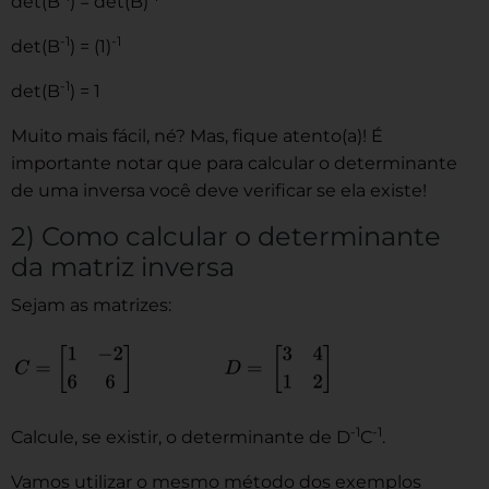
det(B
) = det(B)
-1
-1
det(B
) = (1)
-1
det(B
) = 1
Muito mais fácil, né? Mas, fique atento(a)! É
importante notar que para calcular o determinante
de uma inversa você deve verificar se ela existe!
2) Como calcular o determinante
da matriz inversa
Sejam as matrizes:
-1
-1
Calcule, se existir, o determinante de D
C
.
Vamos utilizar o mesmo método dos exemplos