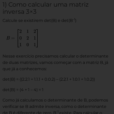
1) Como calcular uma matriz
inversa 3×3
-1
Calcule se existirem det(B) e det(B
)
Nesse exercício precisamos calcular o determinante
de duas matrizes, vamos começar com a matriz B, já
que já a conhecemos:
det(B) = ((2.2.1 + 1.1.1 + 0.0.2) – (2.2.1 + 1.0.1 + 1.0.2))
det(B) = (4 + 1 – 4) = 1
Como já calculamos o determinante de B, podemos
verificar se B admite inversa, como o determinante
-1
de B é diferente de zero, B
existe. Para calcular o