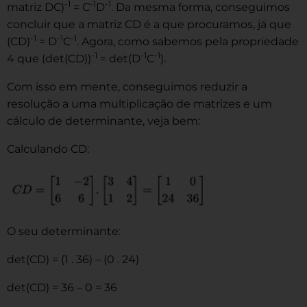
-1
-1
-1
matriz DC)
= C
D
. Da mesma forma, conseguimos
concluir que a matriz CD é a que procuramos, já que
-1
-1
-1
(CD)
= D
C
. Agora, como sabemos pela propriedade
-1
-1
-1
4 que (det(CD))
= det(D
C
).
Com isso em mente, conseguimos reduzir a
resolução a uma multiplicação de matrizes e um
cálculo de determinante, veja bem:
Calculando CD:
O seu determinante:
det(CD) = (1 . 36) – (0 . 24)
det(CD) = 36 – 0 = 36