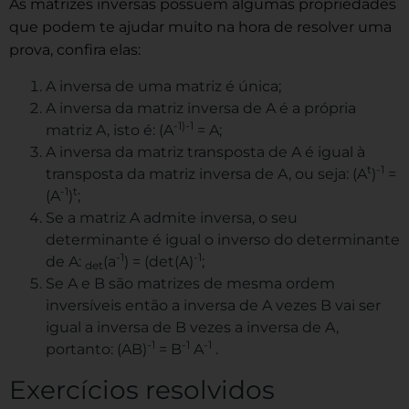
As matrizes inversas possuem algumas propriedades
que podem te ajudar muito na hora de resolver uma
prova, confira elas:
A inversa de uma matriz é única;
A inversa da matriz inversa de A é a própria
-1)-1
matriz A, isto é: (A
= A;
A inversa da matriz transposta de A é igual à
t
-1
transposta da matriz inversa de A, ou seja: (A
)
=
-1
t
(A
)
;
Se a matriz A admite inversa, o seu
determinante é igual o inverso do determinante
-1
-1
de A:
(a
) = (det(A)
;
det
Se A e B são matrizes de mesma ordem
inversíveis então a inversa de A vezes B vai ser
igual a inversa de B vezes a inversa de A,
-1
-1
-1
portanto: (AB)
= B
A
.
Exercícios resolvidos