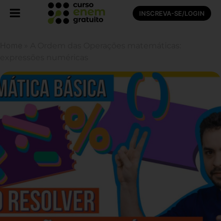
INSCREVA-SE/LOGIN
Home
»
A Ordem das Operações matemáticas:
expressões numéricas