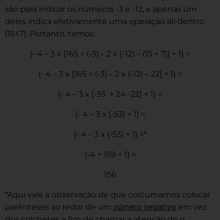
são para indicar os números -3 e -12, e apenas um
deles indica efetivamente uma operação ali dentro
(15+7). Portanto, temos:
{- 4 – 3 x [165 ÷ (-3) – 2 x (-12) – (15 + 7)] + 1} =
{- 4 – 3 x [165 ÷ (-3) – 2 x (-12) – 22] + 1} =
{- 4 – 3 x [-55 + 24 -22] + 1} =
{- 4 – 3 x [-53] + 1} =
{- 4 – 3 x (-53) + 1} =*
{-4 + 159 + 1} =
156
*Aqui vale a observação de que costumamos colocar
número negativo
parênteses ao redor de um
em vez
dos colchetes a fim de chamar a atenção de o