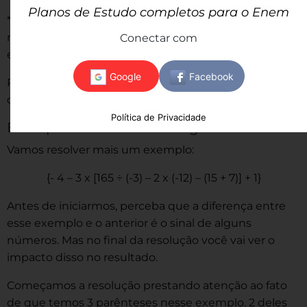
Planos de Estudo completos para o Enem
*Novamente, como aqui você já chegou a apenas um
número, pode eliminar as chaves e o resultado da sua
Conectar com
expressão numérica é -22.
Perceba como na hora da resolução eu mantive a
ordem das operações do início da aula.
Política de Privacidade
Exemplo com números negativos
Vamos resolver mais um exemplo:
{- 4 – 3 x [165 ÷ (-3) – 2 x (-12) – (15 + 7)] + 1}
Antes de iniciarmos, perceba que a diferença entre
esse exemplo e o anterior é o sinal de alguns
números. Mas no final da resolução você vai ver o
impacto disso no resultado.
Começamos a resolução prestando atenção ao fato
de que temos 3 parênteses nesse exemplo. 2 deles