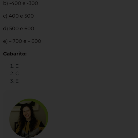
b) -400 e -300
c) 400 e 500
d) 500 e 600
e) – 700 e – 600
Gabarito:
E
C
E