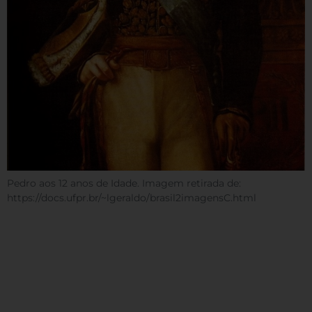
Pedro aos 12 anos de Idade. Imagem retirada de:
https://docs.ufpr.br/~lgeraldo/brasil2imagensC.html