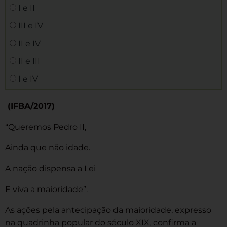
I e II
III e IV
II e IV
II e III
I e IV
(IFBA/2017)
“Queremos Pedro II,
Ainda que não idade.
A nação dispensa a Lei
E viva a maioridade”.
As ações pela antecipação da maioridade, expresso
na quadrinha popular do século XIX, confirma a