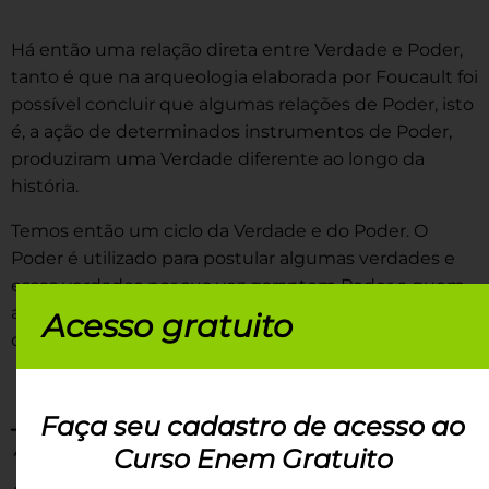
Há então uma relação direta entre Verdade e Poder,
tanto é que na arqueologia elaborada por Foucault foi
possível concluir que algumas relações de Poder, isto
é, a ação de determinados instrumentos de Poder,
produziram uma Verdade diferente ao longo da
história.
Temos então um ciclo da Verdade e do Poder. O
Poder é utilizado para postular algumas verdades e
essas verdades por sua vez garantem Poder a quem
as forjou, fazendo com que o Poder permaneça tal
Acesso gratuito
como é, garantindo a validade da Verdade.
Faça seu cadastro de acesso ao
Curso Enem Gratuito