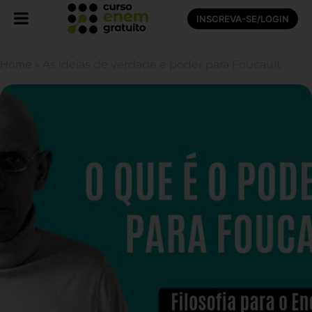
INSCREVA-SE/LOGIN
Home
»
As ideias de verdade e poder para Foucault