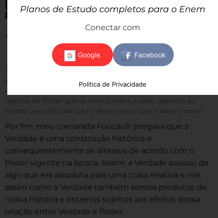
Planos de Estudo completos para o Enem
Conectar com
Figura 6. Um conceito interessante (e preocupante)
estudado por Foucault é o Racismo de Estado. Um
Política de Privacidade
dispositivo que garante a função assassina do Estado em um
regime de Poder que se exerce sobre a vida, cabendo ao
Estado a escolha de quem deve viver e quem deve morrer.
Por fim, meu camarada Foucault pregava que a
Verdade é uma construção histórica e
consequentemente se alterava de acordo com o
Poder vigente na época. Assim, a Verdade passou de
algo que era absoluta para uma coisa relativa e nós
assim como a Verdade também somos produtos de
nossa história e estamos sujeitos aos efeitos dessa
relação entre Verdade e Poder.