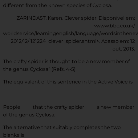
different from the known species of Cyclosa.
ZARINDAST, Karen. Clever spider. Disponível em:
<www.bbc.co.uk/
worldservice/learningenglish/language/wordsinthene
2012/12/ 121224_clever_spider.shtml>. Acesso em: 12
out. 2013.
The crafty spider is thought to be a new member of
the genus Cyclosa” (Refs. 4-5)
The equivalent of this sentence in the Active Voice is
People ____ that the crafty spider ____ a new member
of the genus Cyclosa.
The alternative that suitably completes the two
blanks is