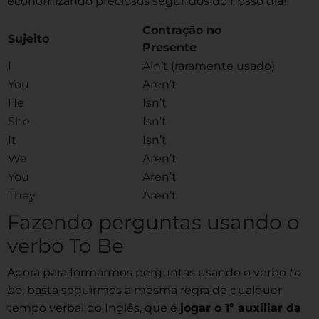
economizando preciosos segundos do nosso dia!
Contração no
Sujeito
Presente
I
Ain’t (raramente usado)
You
Aren’t
He
Isn’t
She
Isn’t
It
Isn’t
We
Aren’t
You
Aren’t
They
Aren’t
Fazendo perguntas usando o
verbo To Be
Agora para formarmos perguntas usando o verbo
to
be
, basta seguirmos a mesma regra de qualquer
tempo verbal do Inglês, que é
jogar o 1º auxiliar da