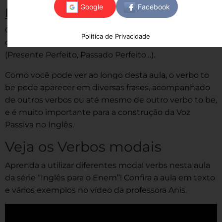
Particípio
:
O Particípio (ou Particípio do Passado, para ser mais
Política de Privacidade
correto) é muito usado nos tempos Perfeitos
(Presente Perfeito, Passado Perfeito…).
Como você pode ver ao longo desta aula, o verbo to
be pode aparecer em diversas frases, acompanhado
de outros verbos ou até mesmo de outro verbo to be,
e é muito importante para a construção da Voz
Passiva no Inglês.
Veja os Verbos modais
Aprenda a utilizar diferentes modal verbs nesta aula
da série “Inglês para o Enem”! Confira a aula em texto
e vários exemplos no vídeo da professora Anis.