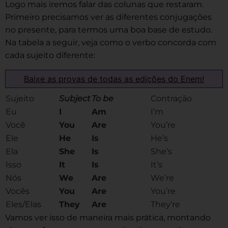
Logo mais iremos falar das colunas que restaram.
Primeiro precisamos ver as diferentes conjugações
no presente, para termos uma boa base de estudo.
Na tabela a seguir, veja como o verbo concorda com
cada sujeito diferente:
Baixe as provas de todas as edições do Enem!
Sujeito
Subject
To be
Contração
Eu
I
Am
I’m
Você
You
Are
You’re
Ele
He
Is
He’s
Ela
She
Is
She’s
Isso
It
Is
It’s
Nós
We
Are
We’re
Vocês
You
Are
You’re
Eles/Elas
They
Are
They’re
Vamos ver isso de maneira mais prática, montando