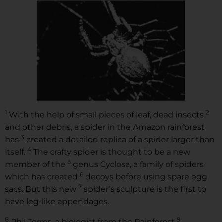
1
2
With the help of small pieces of leaf, dead insects
and other debris, a spider in the Amazon rainforest
3
has
created a detailed replica of a spider larger than
4
itself.
The crafty spider is thought to be a new
5
member of the
genus Cyclosa, a family of spiders
6
which has created
decoys before using spare egg
7
sacs. But this new
spider’s sculpture is the first to
have leg-like appendages.
8
9
Phil Torres, a biologist from the Rainforest