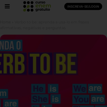
INSCREVA-SE/LOGIN
Home
»
Verbo to be: aprenda a usa-lo em frases
afirmativas, negativas e perguntas