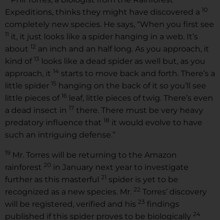
10
Expeditions, thinks they might have discovered a
completely new species. He says, “When you first see
11
it, it just looks like a spider hanging in a web. It’s
12
about
an inch and an half long. As you approach, it
13
kind of
looks like a dead spider as well but, as you
14
approach, it
starts to move back and forth. There’s a
15
little spider
hanging on the back of it so you’ll see
16
little pieces of
leaf, little pieces of twig. There’s even
17
a dead insect in
there. There must be very heavy
18
predatory influence that
it would evolve to have
such an intriguing defense.”
19
Mr. Torres will be returning to the Amazon
20
rainforest
in January next year to investigate
21
further as this masterful
spider is yet to be
22
recognized as a new species. Mr.
Torres’ discovery
23
will be registered, verified and his
findings
24
published if this spider proves to be biologically