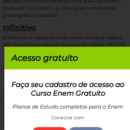
passado contínuo, indicando uma ação (ou estado)
finalizada no passado, ou uma ação com duração
prolongada no passado.
Infinitivo
:
O infinitivo é usado diversas vezes na língua inglesa.
Não iremos falar especificamente do uso do infinitivo
neste texto, mas vale saber que você verá o verbo
Acesso gratuito
desta maneira quando usar o Futuro e o Imperativo
principalmente.
“
Ing
”:
Faça seu cadastro de acesso ao
O “ing” (também chamado de Particípio do Presente
Curso Enem Gratuito
(não confunda com o gerúndio!) aparece em todos os
Contínuos
tempos
(presente contínuo, passado
Planos de Estudo completos para o Enem
contínuo, entre outros diversos), no gerúndio (que é
Conectar com
diferente no inglês e no português!) e algumas
outras palavras.