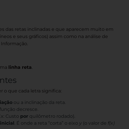
es das retas inclinadas e que aparecem muito em
neos e seus gráficos) assim como na análise de
 Informação.
 uma
linha reta
.
entes
o que cada letra significa:
iação
ou a inclinação da reta.
a função decresce.
Ex: Custo
por
quilômetro rodado).
inicial
. É onde a reta “corta” o eixo
y
(o valor de
f(x)