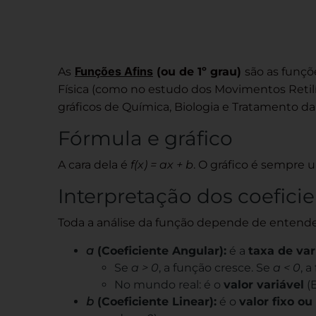
Funções Afins
As
(ou de 1º grau)
são as funçõ
Física (como no estudo dos Movimentos Retilí
gráficos de Química, Biologia e Tratamento da
Fórmula e gráfico
A cara dela é
f(x) = ax + b
. O gráfico é sempre
Interpretação dos coefici
Toda a análise da função depende de entender 
a
(Coeficiente Angular):
é a
taxa de var
Se
a
> 0
, a função cresce. Se
a < 0
, 
No mundo real: é o
valor variável
(
b
(Coeficiente Linear):
é o
valor fixo ou 