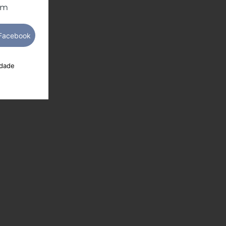
om
idade