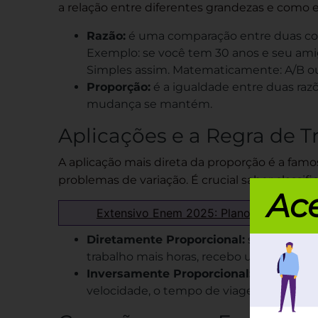
a relação entre diferentes grandezas e como e
Razão:
é uma comparação entre duas cois
Exemplo: se você tem 30 anos e seu amigo 
Simples assim. Matematicamente: A/B ou
Proporção:
é a igualdade entre duas razõ
mudança se mantém.
Aplicações e a Regra de T
A aplicação mais direta da proporção é a fam
problemas de variação. É crucial saber classific
Ace
Extensivo Enem 2025: Plano de estudos
Diretamente Proporcional:
se um aumen
trabalho mais horas, recebo um salário ma
Inversamente Proporcional:
se um aume
velocidade, o tempo de viagem diminui).