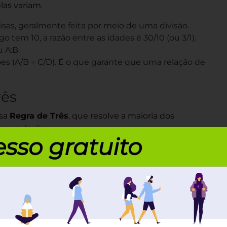
las variam.
as, geralmente feita por meio de uma divisão.
tem 10, a razão entre as idades é 30/10 (ou 3/1).
 A:B.
es (A/B = C/D). É o que garante que uma relação de
rês
osa
Regra de Três
, que resolve a maioria dos
ar a relação:
sso gratuito
 completo e gratuito para mandar bem no Enem
ta, o outro aumenta na mesma medida (Ex: Se eu
ior).
nta, o outro diminui (Ex: Se eu aumento a