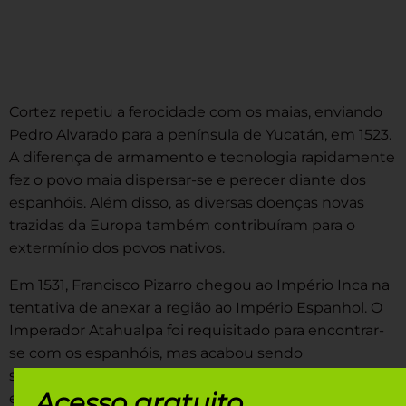
Cortez repetiu a ferocidade com os maias, enviando
Pedro Alvarado para a península de Yucatán, em 1523.
A diferença de armamento e tecnologia rapidamente
fez o povo maia dispersar-se e perecer diante dos
espanhóis. Além disso, as diversas doenças novas
trazidas da Europa também contribuíram para o
extermínio dos povos nativos.
Em 1531, Francisco Pizarro chegou ao Império Inca na
tentativa de anexar a região ao Império Espanhol. O
Imperador Atahualpa foi requisitado para encontrar-
se com os espanhóis, mas acabou sendo
sequestrado. O resgate pedido foi uma quantia
Acesso gratuito
exorbitante de ouro, que foi paga pelos nativos.