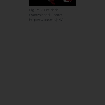
Figura 2: Entidade
Quetzalcóatl. Fonte:
http://twixar.me/pKv1