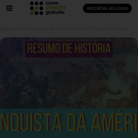
INSCREVA-SE/LOGIN
Home
»
A conquista da América: conflitos e etnocídio