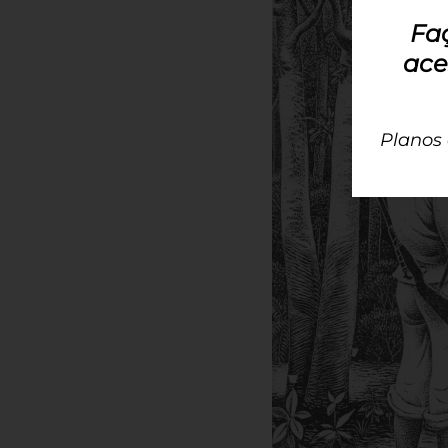
Fa
ace
Planos