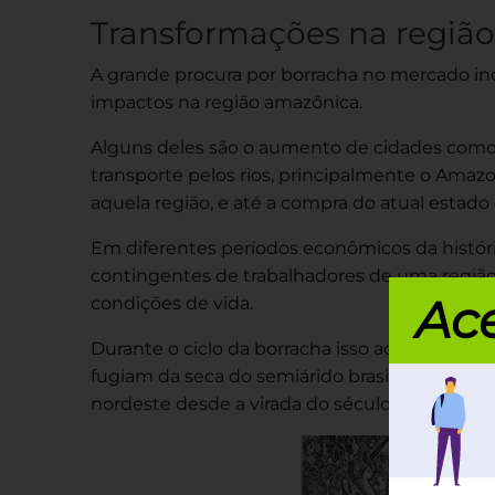
Transformações na regiã
A grande procura por borracha no mercado indu
impactos na região amazônica.
Alguns deles são o aumento de cidades como
transporte pelos rios, principalmente o Amaz
aquela região, e até a compra do atual estado 
Em diferentes períodos econômicos da históri
contingentes de trabalhadores de uma região
Ace
condições de vida.
Durante o ciclo da borracha isso aconteceu m
e
fugiam da seca do semiárido brasileiro. Houv
nordeste desde a virada do século XIX para 