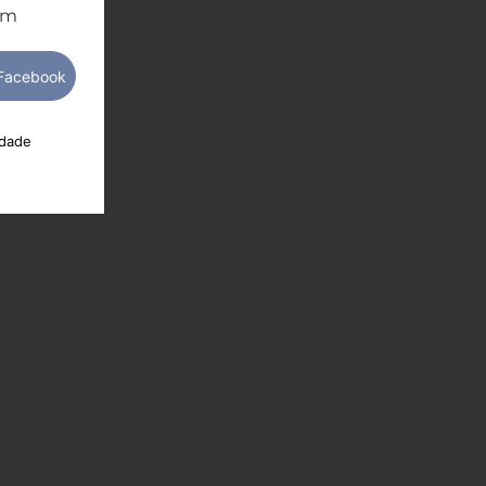
om
idade