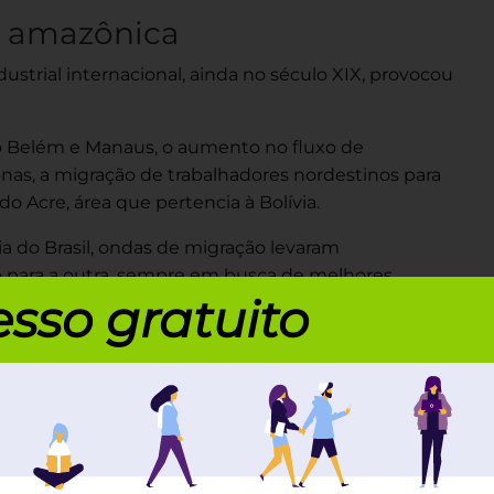
o amazônica
strial internacional, ainda no século XIX, provocou
 Belém e Manaus, o aumento no fluxo de
onas, a migração de trabalhadores nordestinos para
do Acre, área que pertencia à Bolívia.
a do Brasil, ondas de migração levaram
 para a outra, sempre em busca de melhores
sso gratuito
ais de uma vez, em especial com nordestinos, que
 fluxos migratórios
de diferentes regiões do
Segunda Guerra Mundial
o XX e também no período da
.