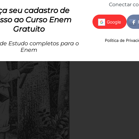
Conectar c
ça seu cadastro de
sso ao Curso Enem
Gratuito
Política de Privac
 de Estudo completos para o
Enem