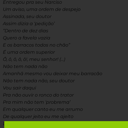
Entregou pra seu Narciso
Um aviso, uma ordem de despejo
Assinada, seu doutor
Assim dizia a ‘pedição’
“Dentro de dez dias
Quero a favela vazia
E os barracos todos no chão”
É uma ordem superior
Ô, ô, ô, ô, ô!, meu senhor! (…)
Não tem nada não
Amanhã mesmo vou deixar meu barracão
Não tem nada não, seu doutor
Vou sair daqui
Pra não ouvir o ronco do trator
Pra mim não tem ‘probrema’
Em qualquer canto eu me arrumo
De qualquer jeito eu me ajeito
Depois, o que eu tenho é tão pouco