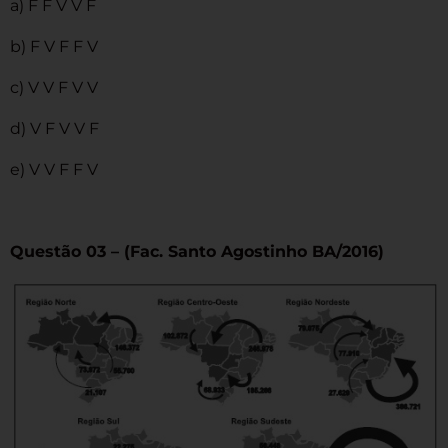
a) F F V V F
b) F V F F V
c) V V F V V
d) V F V V F
e) V V F F V
Questão 03 – (Fac. Santo Agostinho BA/2016)