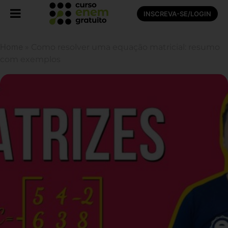
INSCREVA-SE/LOGIN
Home
»
Como resolver uma equação matricial: resumo
com exemplos