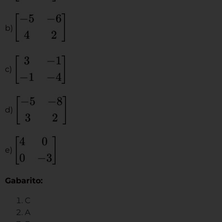
b)
c)
d)
e)
Gabarito:
C
A