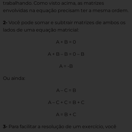
trabalhando. Como visto acima, as matrizes
envolvidas na equação precisam ter a mesma ordem.
2-
Você pode somar e subtrair matrizes de ambos os
lados de uma equação matricial:
A + B = 0
A + B – B = 0 – B
A = -B
Ou ainda:
A – C = B
A – C + C = B + C
A = B + C
3-
Para facilitar a resolução de um exercício, você