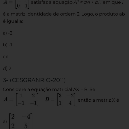
satisfaz a equação
A² = aA + bI
, em que
I
é a matriz identidade de ordem 2. Logo, o produto ab
é igual a:
a) -2
b) -1
c)1
d) 2
3- (CESGRANRIO-2011)
Considere a equação matricial AX = B. Se
então a matriz X é
a)