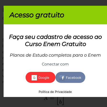
Exemplo 2
Acesso gratuito
Calcule X dada a equação matricial
AX = B
onde
.
Faça seu cadastro de acesso ao
Se A, B e X fossem números, bastaria dividir ambos os
Curso Enem Gratuito
lados por A e encontrar o valor de X. Entretanto,
como sabemos pela regra 3, não podemos falar em
Planos de Estudo completos para o Enem
divisão de matrizes. Um dos métodos para a
resolução desse exercício vai se apoiar na
Conectar com
multiplicação direta das matrizes A e X. Para isso, você
vai precisar de uma matriz de incógnitas para entrar
no lugar de X, ou seja:
Política de Privacidade