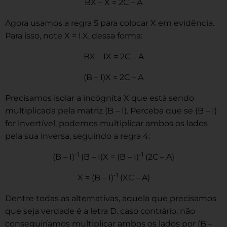
BX – X = 2C – A
Agora usamos a regra 5 para colocar X em evidência.
Para isso, note X = I.X, dessa forma:
BX – IX = 2C – A
(B – I)X = 2C – A
Precisamos isolar a incógnita X que está sendo
multiplicada pela matriz (B – I). Perceba que se (B – I)
for invertível, podemos multiplicar ambos os lados
pela sua inversa, seguindo a regra 4:
-1
-1
(B – I)
(B – I)X = (B – I)
(2C – A)
-1
X = (B – I)
(XC – A)
Dentre todas as alternativas, aquela que precisamos
que seja verdade é a letra D. caso contrário, não
conseguiríamos multiplicar ambos os lados por (B –