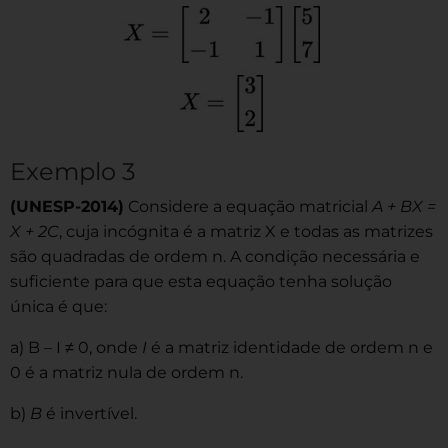
Exemplo 3
(UNESP-2014)
Considere a equação matricial
A + BX =
X + 2C
, cuja incógnita é a matriz X e todas as matrizes
são quadradas de ordem n. A condição necessária e
suficiente para que esta equação tenha solução
única é que:
a) B – I ≠ 0, onde
I
é a matriz identidade de ordem n e
0 é a matriz nula de ordem n.
b)
B
é invertível.