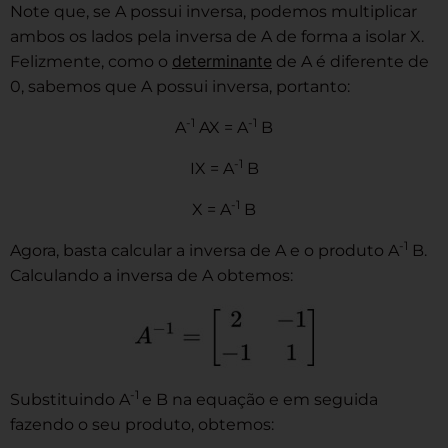
Note que, se A possui inversa, podemos multiplicar
ambos os lados pela inversa de A de forma a isolar X.
determinante
Felizmente, como o
de A é diferente de
0, sabemos que A possui inversa, portanto:
-1
-1
A
AX = A
B
-1
IX = A
B
-1
X = A
B
-1
Agora, basta calcular a inversa de A e o produto A
B.
Calculando a inversa de A obtemos:
-1
Substituindo A
e B na equação e em seguida
fazendo o seu produto, obtemos: