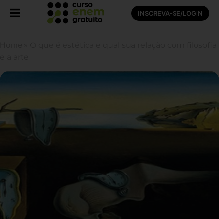
INSCREVA-SE/LOGIN
Home
»
O que é estética e qual sua relação com filosofia
e a arte