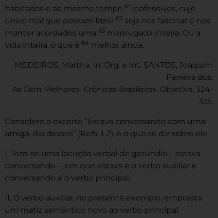
61
habitados e ao mesmo tempo
inofensivos, cujo
62
único mal que possam fazer
seja nos fascinar e nos
63
manter acordados uma
madrugada inteira. Ou a
64
vida inteira, o que é
melhor ainda.
MEDEIROS, Martha. In: Org. e Int. SANTOS, Joaquim
Ferreira dos.
As Cem Melhores Crônicas Brasileiras. Objetiva, 324-
325.
Considere o excerto “Estava conversando com uma
amiga, dia desses” (Refs. 1-2), e o que se diz sobre ele.
I. Tem-se uma locução verbal de gerúndio – estava
conversando –, em que estava é o verbo auxiliar e
conversando é o verbo principal.
II. O verbo auxiliar, no presente exemplo, empresta
um matiz semântico novo ao verbo principal.