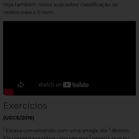
Veja também nossa aula sobre classificação de
verbos para o Enem:
Exercícios
(UECE/2016)
1
2
Estava conversando com uma amiga, dia
desses.
3
Ela comentava sobre uma terceira
pessoa, que eu