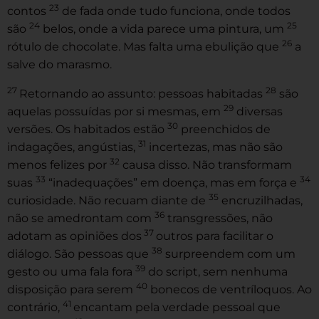
23
contos
de fada onde tudo funciona, onde todos
24
25
são
belos, onde a vida parece uma pintura, um
26
rótulo de chocolate. Mas falta uma ebulição que
a
salve do marasmo.
27
28
Retornando ao assunto: pessoas habitadas
são
29
aquelas possuídas por si mesmas, em
diversas
30
versões. Os habitados estão
preenchidos de
31
indagações, angústias,
incertezas, mas não são
32
menos felizes por
causa disso. Não transformam
33
34
suas
“inadequações” em doença, mas em força e
35
curiosidade. Não recuam diante de
encruzilhadas,
36
não se amedrontam com
transgressões, não
37
adotam as opiniões dos
outros para facilitar o
38
diálogo. São pessoas que
surpreendem com um
39
gesto ou uma fala fora
do script, sem nenhuma
40
disposição para serem
bonecos de ventríloquos. Ao
41
contrário,
encantam pela verdade pessoal que