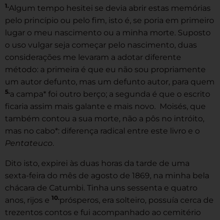
1.
Algum tempo hesitei se devia abrir estas memórias
pelo princípio ou pelo fim, isto é, se poria em primeiro
lugar o meu nascimento ou a minha morte. Suposto
o uso vulgar seja começar pelo nascimento, duas
considerações me levaram a adotar diferente
método: a primeira é que eu não sou propriamente
um autor defunto, mas um defunto autor, para quem
5.
a campa* foi outro berço; a segunda é que o escrito
ficaria assim mais galante e mais novo. Moisés, que
também contou a sua morte, não a pôs no intróito,
mas no cabo*: diferença radical entre este livro e o
Pentateuco
.
Dito isto, expirei às duas horas da tarde de uma
sexta-feira do mês de agosto de 1869, na minha bela
chácara de Catumbi. Tinha uns sessenta e quatro
10.
anos, rijos e
prósperos, era solteiro, possuía cerca de
trezentos contos e fui acompanhado ao cemitério