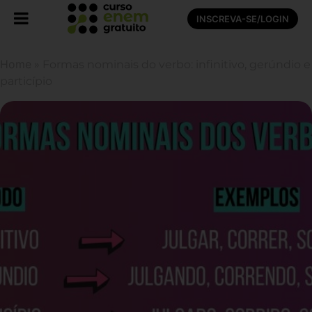
INSCREVA-SE/LOGIN
Home
»
Formas nominais do verbo: infinitivo, gerúndio e
particípio