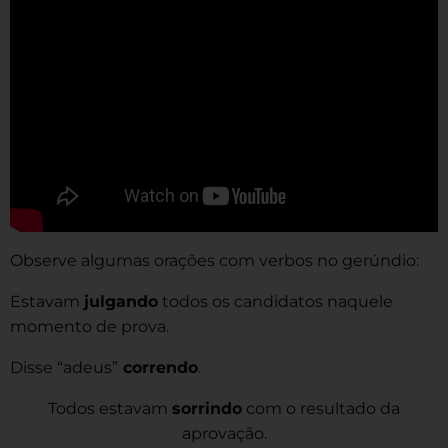
Observe algumas orações com verbos no gerúndio:
Estavam
julgando
todos os candidatos naquele
momento de prova.
Disse “adeus”
correndo
.
Todos estavam
sorrindo
com o resultado da
aprovação.