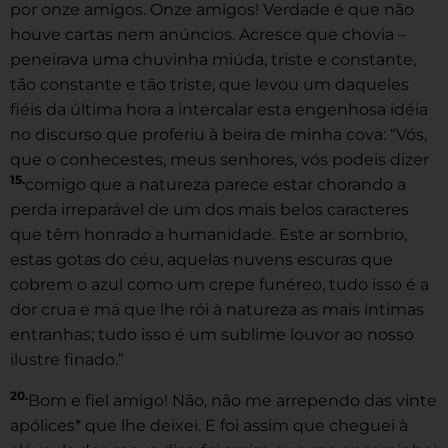
por onze amigos. Onze amigos! Verdade é que não
houve cartas nem anúncios. Acresce que chovia –
peneirava uma chuvinha miúda, triste e constante,
tão constante e tão triste, que levou um daqueles
fiéis da última hora a intercalar esta engenhosa idéia
no discurso que proferiu à beira de minha cova: “Vós,
que o conhecestes, meus senhores, vós podeis dizer
15.
comigo que a natureza parece estar chorando a
perda irreparável de um dos mais belos caracteres
que têm honrado a humanidade. Este ar sombrio,
estas gotas do céu, aquelas nuvens escuras que
cobrem o azul como um crepe funéreo, tudo isso é a
dor crua e má que lhe rói à natureza as mais íntimas
entranhas; tudo isso é um sublime louvor ao nosso
ilustre finado.”
20.
Bom e fiel amigo! Não, não me arrependo das vinte
apólices* que lhe deixei. E foi assim que cheguei à