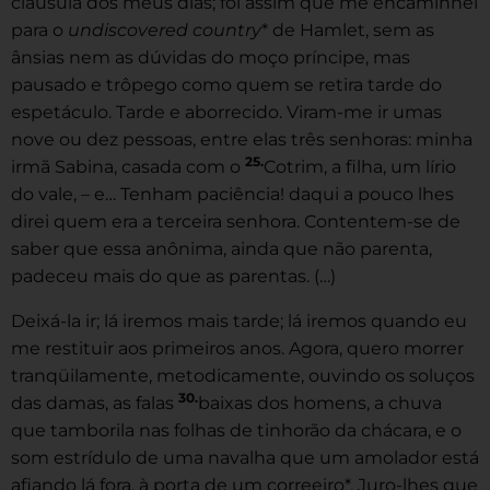
cláusula dos meus dias; foi assim que me encaminhei
para o
undiscovered country
* de Hamlet, sem as
ânsias nem as dúvidas do moço príncipe, mas
pausado e trôpego como quem se retira tarde do
espetáculo. Tarde e aborrecido. Viram-me ir umas
nove ou dez pessoas, entre elas três senhoras: minha
25.
irmã Sabina, casada com o
Cotrim, a filha, um lírio
do vale, – e… Tenham paciência! daqui a pouco lhes
direi quem era a terceira senhora. Contentem-se de
saber que essa anônima, ainda que não parenta,
padeceu mais do que as parentas. (…)
Deixá-la ir; lá iremos mais tarde; lá iremos quando eu
me restituir aos primeiros anos. Agora, quero morrer
tranqüilamente, metodicamente, ouvindo os soluços
30.
das damas, as falas
baixas dos homens, a chuva
que tamborila nas folhas de tinhorão da chácara, e o
som estrídulo de uma navalha que um amolador está
afiando lá fora, à porta de um correeiro*. Juro-lhes que