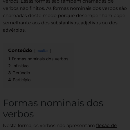
verbos. Essas formas são também chamadas de
verbos não finitos. As formas nominais dos verbos são
chamadas deste modo porque desempenham papel
substantivos
adjetivos
semelhante aos dos
,
ou dos
advérbios
.
Conteúdo
ocultar
1
Formas nominais dos verbos
2
Infinitivo
3
Gerúndio
4
Particípio
Formas nominais dos
verbos
flexão de
Nesta forma, os verbos não apresentam