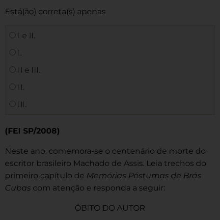
Está(ão) correta(s) apenas
I e II.
I.
II e III.
II.
III.
(FEI SP/2008)
Neste ano, comemora-se o centenário de morte do
escritor brasileiro Machado de Assis. Leia trechos do
primeiro capítulo de
Memórias Póstumas de Brás
Cubas
com atenção e responda a seguir:
ÓBITO DO AUTOR