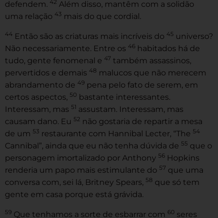
42
defendem.
Além disso, mantêm com a solidão
43
uma relação
mais do que cordial.
44
45
Então são as criaturas mais incríveis do
universo?
46
Não necessariamente. Entre os
habitados há de
47
tudo, gente fenomenal e
também assassinos,
48
pervertidos e demais
malucos que não merecem
49
abrandamento de
pena pelo fato de serem, em
50
certos aspectos,
bastante interessantes.
51
Interessam, mas
assustam. Interessam, mas
52
causam dano. Eu
não gostaria de repartir a mesa
53
54
de um
restaurante com Hannibal Lecter, “The
55
Cannibal”, ainda que eu não tenha dúvida de
que o
56
personagem imortalizado por Anthony
Hopkins
57
renderia um papo mais estimulante do
que uma
58
conversa com, sei lá, Britney Spears,
que só tem
gente em casa porque está grávida.
59
60
Que tenhamos a sorte de esbarrar com
seres