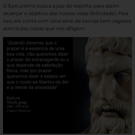
O Epicurismo busca a paz de espirito, para assim
alcançar o objetivo das nossas vidas (felicidade). Para
isso, ele conta com uma série de teorias bem sagazes
acerca das coisas que nos afligem.