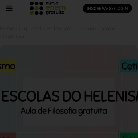
INSCREVA-SE/LOGIN
Home
»
O que foi o Helenismo e as suas escolas
filosóficas