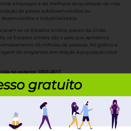
ntrar empregos e de melhoria da qualidade de vida.
opulação de países subdesenvolvidos ou
desenvolvidos e industrializados.
estacam-se os Estados Unidos, países da União
te, os Estados Unidos são o país que apresenta
oximadamente 45 milhões de pessoas. No gráfico a
entagem de imigrantes em relação à população total
sso gratuito