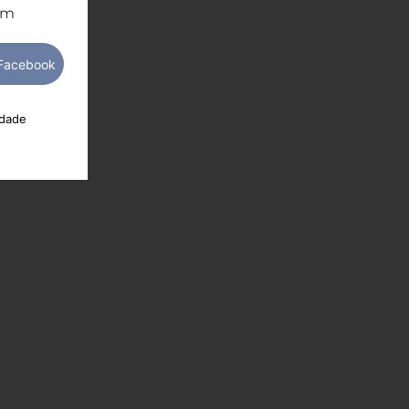
om
idade