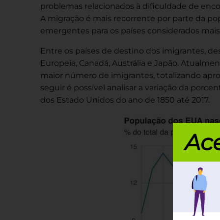
problemas relacionados à dificuldade de enco
A migração é mais recorrente por parte da p
emergentes para os países considerados mais 
Entre os países de destino dos imigrantes, d
Europeia, Canadá, Austrália e Japão. Atualmen
maior número de imigrantes, totalizando apr
seguir é possível analisar a variação da porc
dos Estado Unidos do ano de 1850 até 2017.
Ace