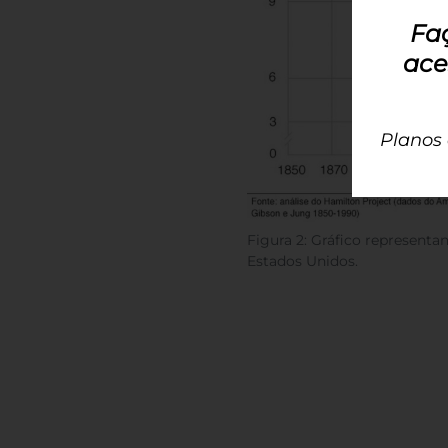
Fa
ace
Planos
Figura 2: Gráfico represent
Estados Unidos.