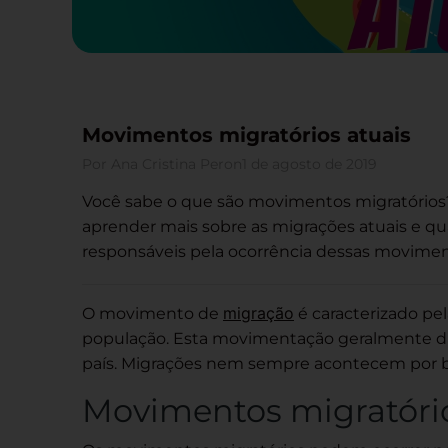
Movimentos migratórios atuais
Por
Ana Cristina Peron
1 de agosto de 2019
Você sabe o que são movimentos migratório
aprender mais sobre as migrações atuais e qua
responsáveis pela ocorrência dessas movime
migração
O movimento de
é caracterizado p
população. Esta movimentação geralmente diz 
país. Migrações nem sempre acontecem por b
Movimentos migratório