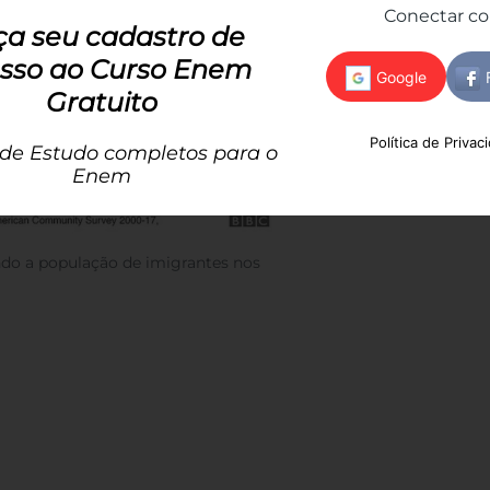
Conectar c
ça seu cadastro de
sso ao Curso Enem
Gratuito
Política de Privac
 de Estudo completos para o
Enem
ando a população de imigrantes nos