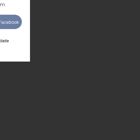
om
idade