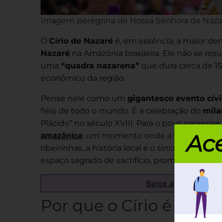
Imagem peregrina de Nossa Senhora de Nazar
O
Círio de Nazaré
é, em essência, a maior d
Nazaré
na Amazônia brasileira. Ele não se re
uma
“quadra nazarena”
que dura cerca de 15 
econômico da região.
Pense nele como um
gigantesco evento cívi
fiéis de todo o mundo. É a celebração do
mila
Plácido” no século XVIII. Para o povo paraense,
amazônica
Ace
: um momento onde a fé católica se
ribeirinhas, a história local e o sincretismo. É 
espaço sagrado de sacrifício, promessa e prof
Baixe as provas de 
Por que o Círio é tão 