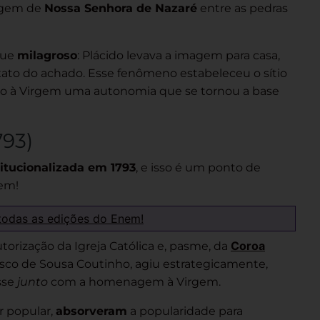
magem de
Nossa Senhora de Nazaré
entre as pedras
que
milagroso
: Plácido levava a imagem para casa,
exato do achado. Esse fenômeno estabeleceu o sítio
do à Virgem uma autonomia que se tornou a base
793)
titucionalizada em 1793
, e isso é um ponto de
em!
todas as edições do Enem!
Coroa
 autorização da Igreja Católica e, pasme, da
cisco de Sousa Coutinho, agiu estrategicamente,
sse
junto
com a homenagem à Virgem.
or popular,
absorveram
a popularidade para