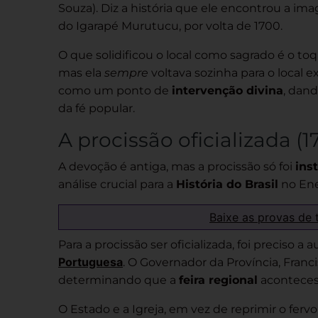
Souza). Diz a história que ele encontrou a i
do Igarapé Murutucu, por volta de 1700.
O que solidificou o local como sagrado é o to
mas ela
sempre
voltava sozinha para o local 
como um ponto de
intervenção divina
, dan
da fé popular.
A procissão oficializada (1
A devoção é antiga, mas a procissão só foi
ins
análise crucial para a
História do Brasil
no En
Baixe as provas de 
Para a procissão ser oficializada, foi preciso a
Portuguesa
. O Governador da Província, Fran
determinando que a
feira regional
acontece
O Estado e a Igreja, em vez de reprimir o ferv