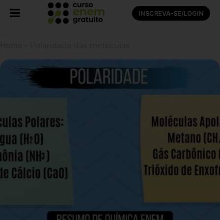
INSCREVA-SE/LOGIN
Home
»
Polaridade das moléculas