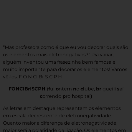
“Mas professora como é que eu vou decorar quais são
os elementos mais eletronegativos?” Pra variar,
alguém inventou uma frasezinha bem famosa e
muito importante para decorar os elementos! Vamos
vê-los: F O N Cl Br S C P H
FONClBrISCPH
(
f
ui
o
ntem
n
o
cl
ube,
br
iguei
i
s
aí
c
orrendo
p
ro
h
ospital
)
As letras em destaque representam os elementos
em escala decrescente de eletronegatividade.
Quanto maior a diferença de eletronegatividade,
maior será a polaridade da ligação. Os elementos em