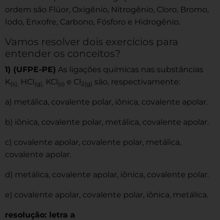
ordem são Flúor, Oxigênio, Nitrogênio, Cloro, Bromo,
Iodo, Enxofre, Carbono, Fósforo e Hidrogênio.
Vamos resolver dois exercícios para
entender os conceitos?
1) (UFPE-PE)
As ligações químicas nas substâncias
K
HCl
KCl
e Cl
são, respectivamente:
(s),
(g),
(s)
2(g)
a) metálica, covalente polar, iônica, covalente apolar.
b) iônica, covalente polar, metálica, covalente apolar.
c) covalente apolar, covalente polar, metálica,
covalente apolar.
d) metálica, covalente apolar, iônica, covalente polar.
e) covalente apolar, covalente polar, iônica, metálica.
resolução: letra a