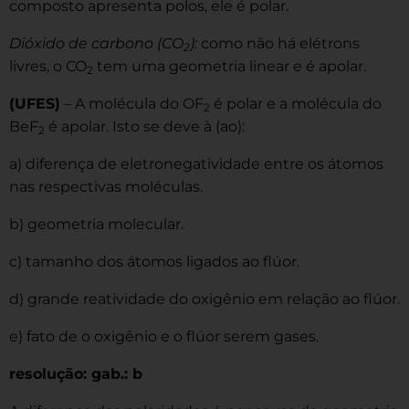
composto apresenta polos, ele é polar.
Dióxido de carbono (CO
):
como não há elétrons
2
livres, o CO
tem uma geometria linear e é apolar.
2
(UFES)
– A molécula do OF
é polar e a molécula do
2
BeF
é apolar. Isto se deve à (ao):
2
a) diferença de eletronegatividade entre os átomos
nas respectivas moléculas.
b) geometria molecular.
c) tamanho dos átomos ligados ao flúor.
d) grande reatividade do oxigênio em relação ao flúor.
e) fato de o oxigênio e o flúor serem gases.
resolução: gab.: b