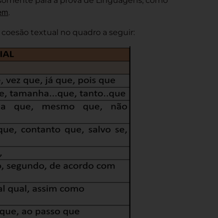
ão somente para a prova de Linguagens, como
em
.
coesão textual no quadro a seguir: