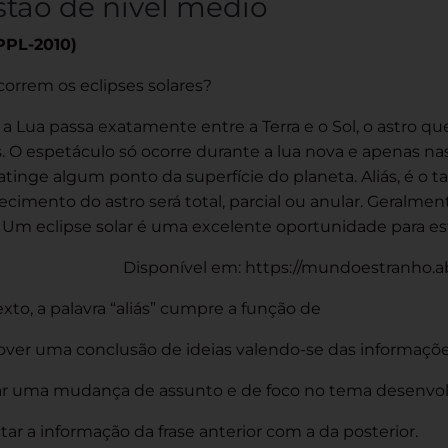
tão de nível médio
PPL-2010)
orrem os eclipses solares?
 Lua passa exatamente entre a Terra e o Sol, o astro q
. O espetáculo só ocorre durante a lua nova e apenas n
 atinge algum ponto da superfície do planeta. Aliás, é 
cimento do astro será total, parcial ou anular. Geralmen
. Um eclipse solar é uma excelente oportunidade para es
Disponível em: https://mundoestranho.abr
xto, a palavra “aliás” cumpre a função de
ver uma conclusão de ideias valendo-se das informações 
car uma mudança de assunto e de foco no tema desenvol
tar a informação da frase anterior com a da posterior.