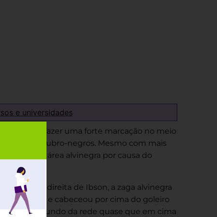
rsos e universidades
 procurava fazer uma forte marcação no meio
os zagueiros rubro-negros. Mesmo com mais
 de chegar à área alvinegra por causa do
zamento da direita de Ibson, a zaga alvinegra
eu na jogada e cabeceou por cima do goleiro
rrou para o fundo da rede quase que em cima