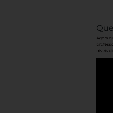
Que
Agora qu
profess
níveis d