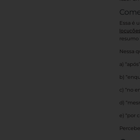
Come
Essa é u
locuções
resumo t
Nessa qu
a) “após
b) “enqu
c) “no e
d) “mes
e) “por 
Percebe