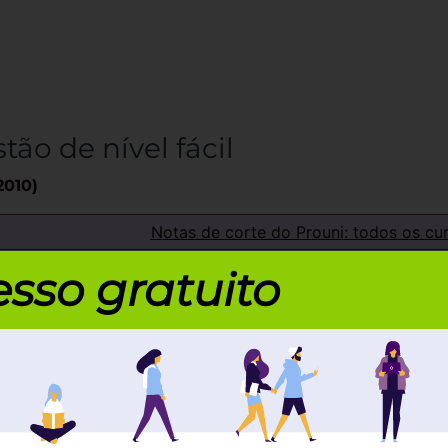
tão de nível fácil
2010)
Notas de corte do Prouni: todos os cu
ngo começou a partida no ataque, enquanto o Botafogo
sso gratuito
 tentar lançamentos para Victor Simões, isolado entre 
 bola, o time dirigido por Cuca tinha grande dificuldade
o montado pelo Botafogo na frente da sua área.
to, na primeira chance rubro-negra, saiu o gol. Após cru
a bola de cabeça para o meio da área. Kléberson aparec
Ronaldo Angelim apareceu nas costas da defesa e empu