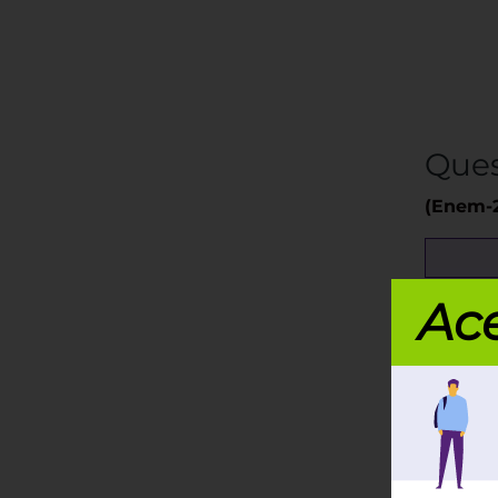
Ques
(Enem-
O Flame
Ace
campo e
posse de
bloquei
No entan
rebateu 
Renan. 