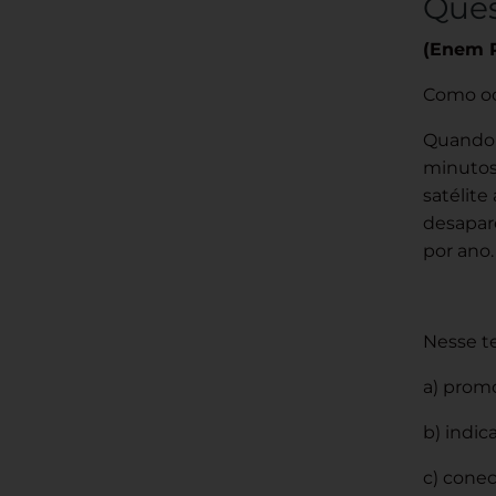
Ques
(Enem 
Como oc
Quando a
minutos
satélite
desapare
por ano
Nesse te
a) promo
b) indi
c) conec