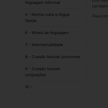
pois sab
linguagem informal
também 
- Norma culta e língua
Para com
falada
- Níveis de linguagem
- Intertextualidade
- Coesão textual: pronomes
- Coesão textual:
conjunções
-