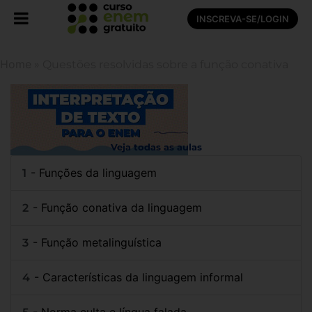
INSCREVA-SE/LOGIN
Home
»
Questões resolvidas sobre a função conativa
Veja todas as aulas
- Funções da linguagem
- Função conativa da linguagem
- Função metalinguística
- Características da linguagem informal