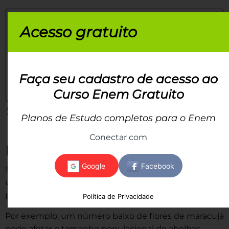
Acesso gratuito
Faça seu cadastro de acesso ao
Curso Enem Gratuito
Planos de Estudo completos para o Enem
Fonte: (HANAZAKI et al., 2013, p. 29)
Conectar com
Fatores bióticos
São os efeitos que os organismos podem ter sobre
um ecossistema, afetando a sua ou as outras
populações.
Política de Privacidade
Por exemplo: um número baixo de flores de maracujá
pode afetar o tamanho populacional de abelhas