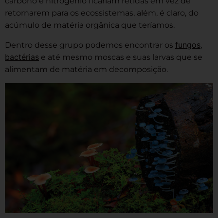
carbono e nitrogênio ficariam retidas em vez de
retornarem para os ecossistemas, além, é claro, do
acúmulo de matéria orgânica que teríamos.
fungos
Dentro desse grupo podemos encontrar os
,
bactérias
e até mesmo moscas e suas larvas que se
alimentam de matéria em decomposição.