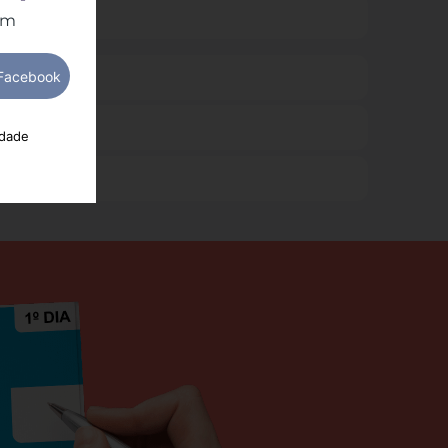
om
idade