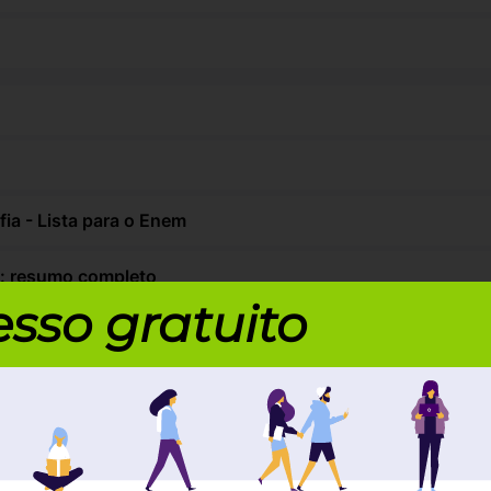
ia - Lista para o Enem
s: resumo completo
sso gratuito
erenças com a Filosofia
eza