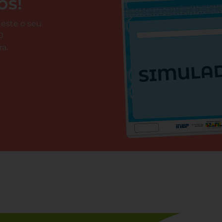
os!
 teste o seu
0
a.