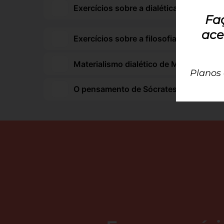
Exercícios sobre a dialética e o idealis
Fa
ace
Exercícios sobre a filosofia de Platão 
Materialismo dialético de Marx: resumo
Planos
O pensamento de Sócrates na Filosofia