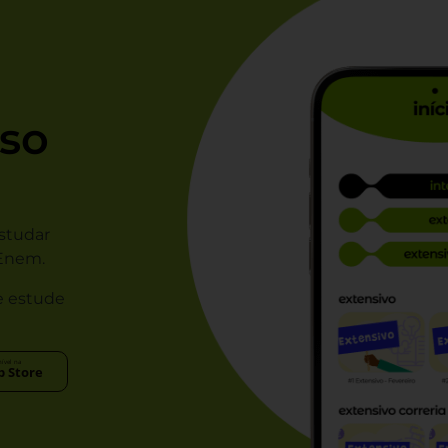
so
studar
 Enem.
e estude