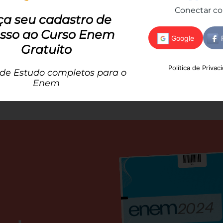
mo histórico de Hegel
Conectar c
ça seu cadastro de
sso ao Curso Enem
e o mundo das ideias
Gratuito
 e simulado de Filosofia
Política de Privac
 de Estudo completos para o
Enem
: resumo e simulado