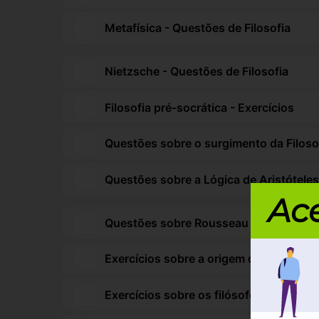
Metafísica - Questões de Filosofia
Nietzsche - Questões de Filosofia
Filosofia pré-socrática - Exercícios
Questões sobre o surgimento da Filosof
Questões sobre a Lógica de Aristótele
Ace
Questões sobre Rousseau
Exercícios sobre a origem do mito e dif
Exercícios sobre os filósofos da natur