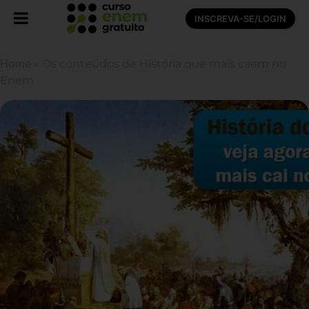
INSCREVA-SE/LOGIN
Home
»
Os conteúdos de História que mais caem no
Enem