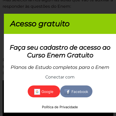
responder às questões do Enem:
Revoltas regenciais
Acesso gratuito
Revoltas da Primeira República
Estado Novo
Golpe de 1964
Ditadura militar
Faça seu cadastro de acesso ao
Constituição de 1988
Curso Enem Gratuito
Para complementar seus estudos, veja a videoaula
sobre como era o sistema eleitoral durante o Brasil
Planos de Estudo completos para o Enem
Império:
Conectar com
Política de Privacidade