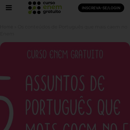
INSCREVA-SE/LOGIN
Home
»
Os conteúdos de Português que mais caem no
Enem