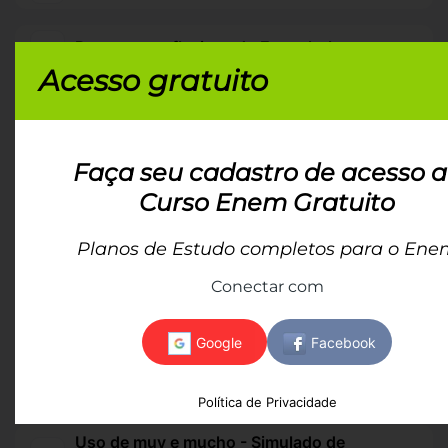
Pronomes reflexivos do Espanhol
Acesso gratuito
Pronomes relativos do Espanhol
Monossílabos homônimos do Espanhol
Faça seu cadastro de acesso 
Curso Enem Gratuito
Os porquês - Simulado de Espanhol
Planos de Estudo completos para o Ene
Heterotônicos e heterogenéricos - Simulado
de Espanhol
Conectar com
Advérbios - Simulado de Espanhol
Heterotônicos e heterogenéricos: o que são
e exemplos
Política de Privacidade
Uso de muy e mucho - Simulado de