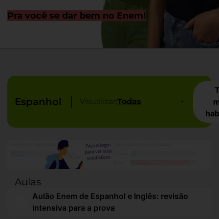
Pra você se dar bem no Enem!
T
Espanhol
Visualizar:
m
hab
Aulas
Aulão Enem de Espanhol e Inglês: revisão
intensiva para a prova