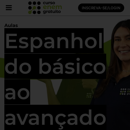
INSCREVA-SE/LOGIN
Aulas
Espanhol
do básico
ao
avançado