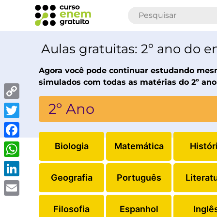
Aulas gratuitas: 2º ano do 
Agora você pode continuar estudando mesmo
simulados com todas as matérias do 2º ano
2º Ano
Copy
Link
Twitter
Facebook
Biologia
Matemática
Histór
WhatsApp
Geografia
Português
Literat
LinkedIn
Email
Filosofia
Espanhol
Inglê