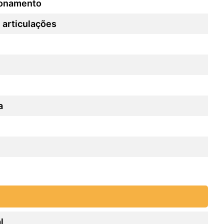
ionamento
 articulações
a
l