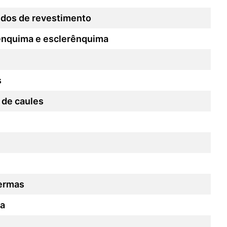
idos de revestimento
rênquima e esclerênquima
s
 de caules
permas
da